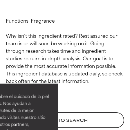
Functions: Fragrance

Why isn’t this ingredient rated? Rest assured our 
team is or will soon be working on it. Going 
through research takes time and ingredient 
studies require in-depth analysis. Our goal is to 
provide the most accurate information possible. 
This ingredient database is updated daily, so check 
Calificaciones de
Calificaciones de
ingredientes
ingredientes
re el cuidado de la piel
EXCELENTE
EXCELENTE
s. Nos ayudan a
Ingrediente sobresaliente con
Ingrediente sobresaliente con
rutes de la mejor
beneficios reales para la piel. Su
beneficios reales para la piel. Su
do visites nuestro sitio
BACK TO SEARCH
eficacia está demostrada y
eficacia está demostrada y
tros partners,
respaldada por estudios
respaldada por estudios