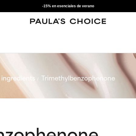
-15% en esenciales de verano
ingredients
Trimethylbenzophenone
enzophenone