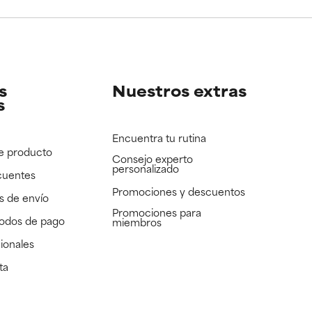
e revisar.
e revisar.
s
Nuestros extras
s
Encuentra tu rutina
e producto
Consejo experto
personalizado
cuentes
Promociones y descuentos​
s de envío
Promociones para
todos de pago
miembros
ionales
ta