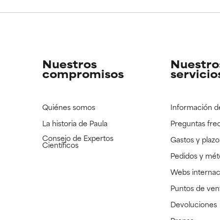
CAR
CAR
strado, pero con la información científica disponible pendiente d
strado, pero con la información científica disponible pendiente d
Nuestros
Nuestro
compromisos
servicio
Quiénes somos
Información d
La historia de Paula
Preguntas fre
Consejo de Expertos
Gastos y plazo
Científicos
Pedidos y mé
Webs internac
Puntos de ven
Devoluciones