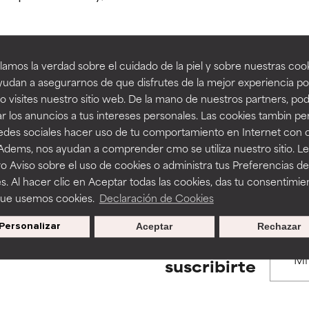
estudios independientes.
estudios independientes.
an beneficiosos como los de la categoría excelente, suelen ser 
an beneficiosos como los de la categoría excelente, suelen ser 
amos la verdad sobre el cuidado de la piel y sobre nuestras cook
ra, la estabilidad o la absorción de una fórmula.
ra, la estabilidad o la absorción de una fórmula.
udan a asegurarnos de que disfrutes de la mejor experiencia po
BACK TO SEARCH
 visites nuestro sitio web. De la mano de nuestros partners, p
E
E
r los anuncios a tus intereses personales. Las cookies tambin p
ciertas limitaciones en cuanto a su apariencia, estabilidad o efic
ciertas limitaciones en cuanto a su apariencia, estabilidad o efic
redes sociales hacer uso de tu comportamiento en Internet con 
s básicos o que no cuentan con suficiente respaldo científico.
s básicos o que no cuentan con suficiente respaldo científico.
 Adems, nos ayudan a comprender cmo se utiliza nuestro sitio. L
s used to assess ingredients in this dictionary. Regulations regar
o Aviso sobre el uso de cookies o administra tus Preferencias de
OMENDABLE
OMENDABLE
s. Al hacer clic en Aceptar todas las cookies, das tu consentimie
recer algunos beneficios se recomienda evitarlo por su probab
recer algunos beneficios se recomienda evitarlo por su probab
que usemos cookies.
Declaración de Cookies
ecialmente si se combina con otros ingredientes problemáticos.
ecialmente si se combina con otros ingredientes problemáticos.
Personalizar
Aceptar
Rechazar
EJABLE
EJABLE
Promociones exclusivas al
suscribirte
rovocar efectos adversos como irritación, inflamación o seque
rovocar efectos adversos como irritación, inflamación o seque
 se utiliza en altas concentraciones o junto con otros ingrediente
 se utiliza en altas concentraciones o junto con otros ingrediente