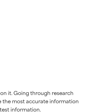
 on it. Going through research 
de the most accurate information 
mostrada y
mostrada y