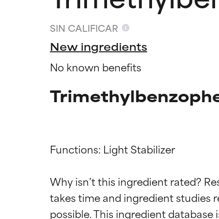
SIN CALIFICAR
New ingredients
No known benefits
Trimethylbenzophe
Functions: Light Stabilizer

Califica
Califica
Why isn’t this ingredient rated? Re
takes time and ingredient studies r
EXCELENTE
EXCELENTE
Ingrediente sobr
Ingrediente sobr