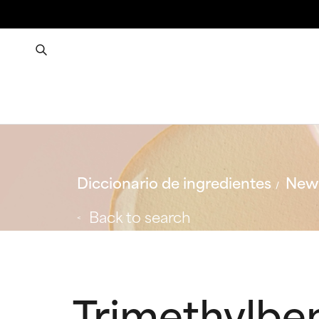
Diccionario de ingredientes
New 
Back to search
Trimethylb