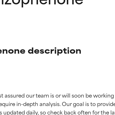
none description
ciones de ingredientes
ciones de ingredientes
st assured our team is or will soon be working
equire in-depth analysis. Our goal is to provi
esaliente con beneficios reales para la piel. Su eficacia está de
esaliente con beneficios reales para la piel. Su eficacia está de