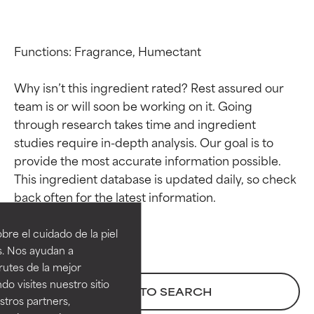
Functions: Fragrance, Humectant

Why isn’t this ingredient rated? Rest assured our 
team is or will soon be working on it. Going 
through research takes time and ingredient 
studies require in-depth analysis. Our goal is to 
provide the most accurate information possible. 
This ingredient database is updated daily, so check 
Calificaciones de
Calificaciones de
ingredientes
ingredientes
re el cuidado de la piel
EXCELENTE
EXCELENTE
s. Nos ayudan a
Ingrediente sobresaliente con
Ingrediente sobresaliente con
rutes de la mejor
beneficios reales para la piel. Su
beneficios reales para la piel. Su
do visites nuestro sitio
BACK TO SEARCH
eficacia está demostrada y
eficacia está demostrada y
tros partners,
respaldada por estudios
respaldada por estudios