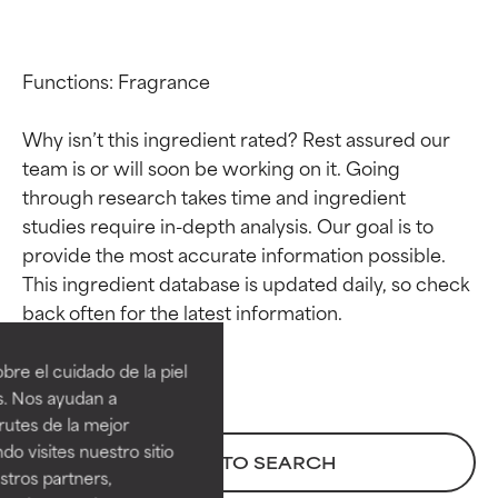
Functions: Fragrance

Why isn’t this ingredient rated? Rest assured our 
team is or will soon be working on it. Going 
through research takes time and ingredient 
studies require in-depth analysis. Our goal is to 
provide the most accurate information possible. 
This ingredient database is updated daily, so check 
Calificaciones de
Calificaciones de
ingredientes
ingredientes
re el cuidado de la piel
EXCELENTE
EXCELENTE
s. Nos ayudan a
Ingrediente sobresaliente con
Ingrediente sobresaliente con
rutes de la mejor
beneficios reales para la piel. Su
beneficios reales para la piel. Su
do visites nuestro sitio
BACK TO SEARCH
eficacia está demostrada y
eficacia está demostrada y
tros partners,
respaldada por estudios
respaldada por estudios