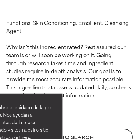
Functions: Skin Conditioning, Emollient, Cleansing 
Agent

Why isn’t this ingredient rated? Rest assured our 
team is or will soon be working on it. Going 
through research takes time and ingredient 
studies require in-depth analysis. Our goal is to 
provide the most accurate information possible. 
Calificaciones de
Calificaciones de
This ingredient database is updated daily, so check 
ingredientes
ingredientes
re el cuidado de la piel
EXCELENTE
EXCELENTE
s. Nos ayudan a
Ingrediente sobresaliente con
Ingrediente sobresaliente con
rutes de la mejor
beneficios reales para la piel. Su
beneficios reales para la piel. Su
do visites nuestro sitio
eficacia está demostrada y
eficacia está demostrada y
tros partners,
BACK TO SEARCH