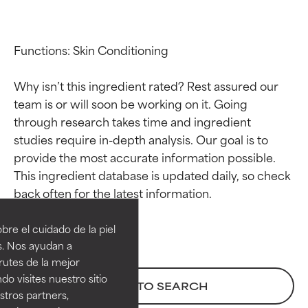
Functions: Skin Conditioning

Why isn’t this ingredient rated? Rest assured our 
team is or will soon be working on it. Going 
through research takes time and ingredient 
studies require in-depth analysis. Our goal is to 
provide the most accurate information possible. 
This ingredient database is updated daily, so check 
Calificaciones de
Calificaciones de
ingredientes
ingredientes
re el cuidado de la piel
EXCELENTE
EXCELENTE
s. Nos ayudan a
Ingrediente sobresaliente con
Ingrediente sobresaliente con
rutes de la mejor
beneficios reales para la piel. Su
beneficios reales para la piel. Su
do visites nuestro sitio
BACK TO SEARCH
eficacia está demostrada y
eficacia está demostrada y
tros partners,
respaldada por estudios
respaldada por estudios