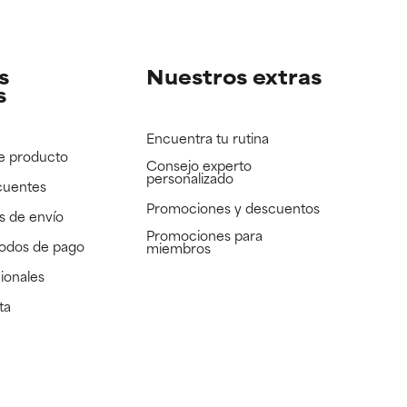
e revisar.
e revisar.
s
Nuestros extras
s
Encuentra tu rutina
e producto
Consejo experto
personalizado
cuentes
Promociones y descuentos​
s de envío
Promociones para
todos de pago
miembros
ionales
ta