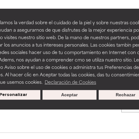
an beneficiosos como los de la categoría excelente, suelen ser 
an beneficiosos como los de la categoría excelente, suelen ser 
amos la verdad sobre el cuidado de la piel y sobre nuestras cook
BACK TO SEARCH
ra, la estabilidad o la absorción de una fórmula.
ra, la estabilidad o la absorción de una fórmula.
udan a asegurarnos de que disfrutes de la mejor experiencia po
 visites nuestro sitio web. De la mano de nuestros partners, p
E
E
r los anuncios a tus intereses personales. Las cookies tambin p
ciertas limitaciones en cuanto a su apariencia, estabilidad o efic
ciertas limitaciones en cuanto a su apariencia, estabilidad o efic
redes sociales hacer uso de tu comportamiento en Internet con 
s básicos o que no cuentan con suficiente respaldo científico.
s básicos o que no cuentan con suficiente respaldo científico.
s used to assess ingredients in this dictionary. Regulations regar
 Adems, nos ayudan a comprender cmo se utiliza nuestro sitio. L
o Aviso sobre el uso de cookies o administra tus Preferencias de
OMENDABLE
OMENDABLE
s. Al hacer clic en Aceptar todas las cookies, das tu consentimie
recer algunos beneficios se recomienda evitarlo por su probab
recer algunos beneficios se recomienda evitarlo por su probab
que usemos cookies.
Declaración de Cookies
ecialmente si se combina con otros ingredientes problemáticos.
ecialmente si se combina con otros ingredientes problemáticos.
Personalizar
Aceptar
Rechazar
Promociones exclusivas al
EJABLE
EJABLE
suscribirte
rovocar efectos adversos como irritación, inflamación o seque
rovocar efectos adversos como irritación, inflamación o seque
 se utiliza en altas concentraciones o junto con otros ingrediente
 se utiliza en altas concentraciones o junto con otros ingrediente
CAR
CAR