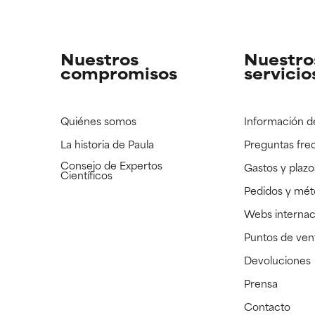
strado, pero con la información científica disponible pendiente d
strado, pero con la información científica disponible pendiente d
Nuestros
Nuestro
compromisos
servicio
Quiénes somos
Información d
La historia de Paula
Preguntas fre
Consejo de Expertos
Gastos y plazo
Científicos
Pedidos y mé
Webs internac
Puntos de ven
Devoluciones
Prensa
Contacto