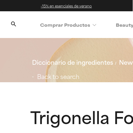
-15% en esenciales de verano
Comprar Productos
Beaut
Diccionario de ingredientes
New 
Back to search
Trigonella 