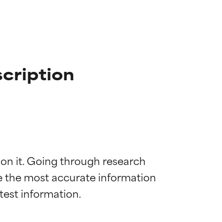
cription
 on it. Going through research 
de the most accurate information 
mostrada y
mostrada y