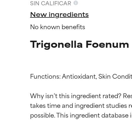
SIN CALIFICAR
New ingredients
No known benefits
Trigonella Foenum
Functions: Antioxidant, Skin Condit
Califica
Califica
Why isn’t this ingredient rated? Re
takes time and ingredient studies r
EXCELENTE
EXCELENTE
Ingrediente sobr
Ingrediente sobr
respaldada por 
respaldada por 