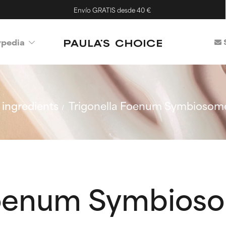
Envío GRATIS desde 40 €
ypedia
ingredients
Trigonella Foenum Symbiosome
Foenum Symbioso