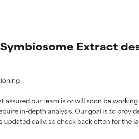
 Symbiosome Extract des
ioning

ciones de ingredientes
ciones de ingredientes
st assured our team is or will soon be working
equire in-depth analysis. Our goal is to provi
esaliente con beneficios reales para la piel. Su eficacia está de
esaliente con beneficios reales para la piel. Su eficacia está de
estudios independientes.
estudios independientes.