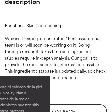
description
Functions: Skin Conditioning

Why isn’t this ingredient rated? Rest assured our 
team is or will soon be working on it. Going 
through research takes time and ingredient 
studies require in-depth analysis. Our goal is to 
provide the most accurate information possible. 
Calificaciones de
Calificaciones de
This ingredient database is updated daily, so check 
ingredientes
ingredientes
re el cuidado de la piel
EXCELENTE
EXCELENTE
s. Nos ayudan a
Ingrediente sobresaliente con
Ingrediente sobresaliente con
rutes de la mejor
beneficios reales para la piel. Su
beneficios reales para la piel. Su
do visites nuestro sitio
eficacia está demostrada y
eficacia está demostrada y
tros partners,
BACK TO SEARCH