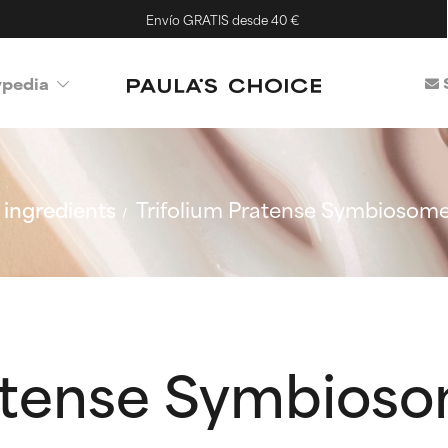
Envío GRATIS desde 40 €
ypedia
ingredients
Trifolium Pratense Symbiosome
ratense Symbioso