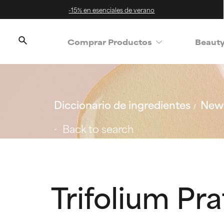
-15% en esenciales de verano
Comprar Productos
Beaut
Diccionario de ingredientes
New 
Back to search
Trifolium P