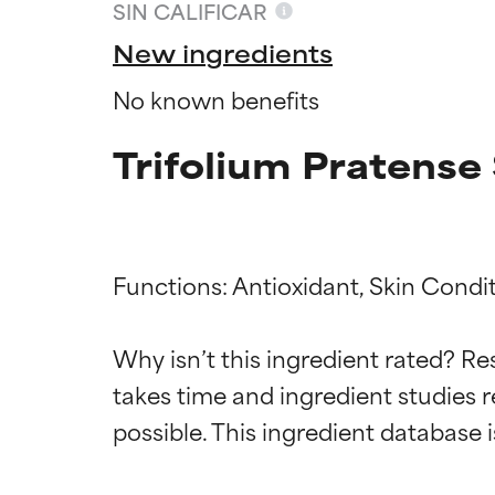
SIN CALIFICAR
New ingredients
No known benefits
Trifolium Pratense
Functions: Antioxidant, Skin Condit
Califica
Califica
Why isn’t this ingredient rated? Re
takes time and ingredient studies r
EXCELENTE
EXCELENTE
Ingrediente sobr
Ingrediente sobr
respaldada por 
respaldada por 