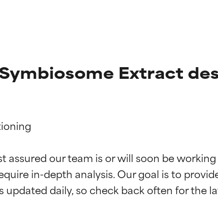
 Symbiosome Extract des
ioning

ciones de ingredientes
ciones de ingredientes
st assured our team is or will soon be working
equire in-depth analysis. Our goal is to provi
esaliente con beneficios reales para la piel. Su eficacia está de
esaliente con beneficios reales para la piel. Su eficacia está de
estudios independientes.
estudios independientes.