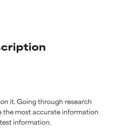
cription
 on it. Going through research 
de the most accurate information 
mostrada y
mostrada y