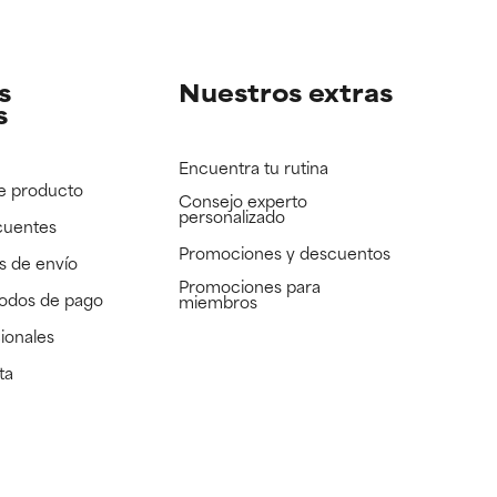
e revisar.
e revisar.
s
Nuestros extras
s
Encuentra tu rutina
e producto
Consejo experto
personalizado
cuentes
Promociones y descuentos​
s de envío
Promociones para
todos de pago
miembros
ionales
ta