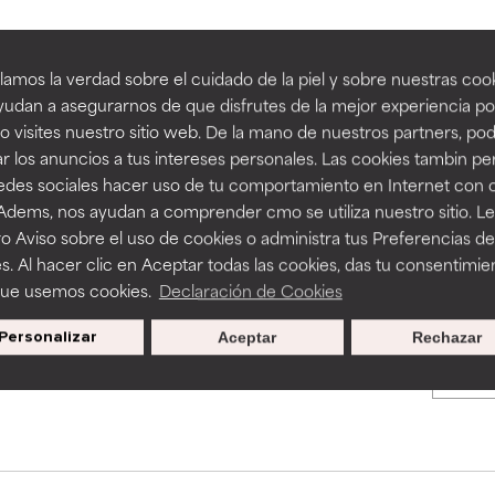
an beneficiosos como los de la categoría excelente, suelen ser 
an beneficiosos como los de la categoría excelente, suelen ser 
amos la verdad sobre el cuidado de la piel y sobre nuestras cook
BACK TO SEARCH
ra, la estabilidad o la absorción de una fórmula.
ra, la estabilidad o la absorción de una fórmula.
udan a asegurarnos de que disfrutes de la mejor experiencia po
 visites nuestro sitio web. De la mano de nuestros partners, p
E
E
r los anuncios a tus intereses personales. Las cookies tambin p
ciertas limitaciones en cuanto a su apariencia, estabilidad o efic
ciertas limitaciones en cuanto a su apariencia, estabilidad o efic
redes sociales hacer uso de tu comportamiento en Internet con 
s básicos o que no cuentan con suficiente respaldo científico.
s básicos o que no cuentan con suficiente respaldo científico.
s used to assess ingredients in this dictionary. Regulations regar
 Adems, nos ayudan a comprender cmo se utiliza nuestro sitio. L
o Aviso sobre el uso de cookies o administra tus Preferencias de
OMENDABLE
OMENDABLE
s. Al hacer clic en Aceptar todas las cookies, das tu consentimie
recer algunos beneficios se recomienda evitarlo por su probab
recer algunos beneficios se recomienda evitarlo por su probab
que usemos cookies.
Declaración de Cookies
ecialmente si se combina con otros ingredientes problemáticos.
ecialmente si se combina con otros ingredientes problemáticos.
Personalizar
Aceptar
Rechazar
Promociones exclusivas al
EJABLE
EJABLE
suscribirte
rovocar efectos adversos como irritación, inflamación o seque
rovocar efectos adversos como irritación, inflamación o seque
 se utiliza en altas concentraciones o junto con otros ingrediente
 se utiliza en altas concentraciones o junto con otros ingrediente
CAR
CAR