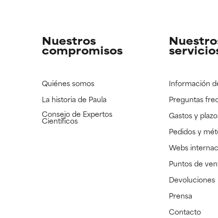
strado, pero con la información científica disponible pendiente d
strado, pero con la información científica disponible pendiente d
Nuestros
Nuestro
compromisos
servicio
Quiénes somos
Información d
La historia de Paula
Preguntas fre
Consejo de Expertos
Gastos y plazo
Científicos
Pedidos y mé
Webs internac
Puntos de ven
Devoluciones
Prensa
Contacto