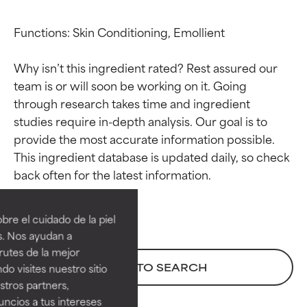
Functions: Skin Conditioning, Emollient

Why isn’t this ingredient rated? Rest assured our 
team is or will soon be working on it. Going 
through research takes time and ingredient 
studies require in-depth analysis. Our goal is to 
provide the most accurate information possible. 
This ingredient database is updated daily, so check 
Calificaciones de
Calificaciones de
ingredientes
ingredientes
re el cuidado de la piel
EXCELENTE
EXCELENTE
s. Nos ayudan a
Ingrediente sobresaliente con
Ingrediente sobresaliente con
rutes de la mejor
beneficios reales para la piel. Su
beneficios reales para la piel. Su
BACK TO SEARCH
do visites nuestro sitio
eficacia está demostrada y
eficacia está demostrada y
tros partners,
respaldada por estudios
respaldada por estudios
ncios a tus intereses