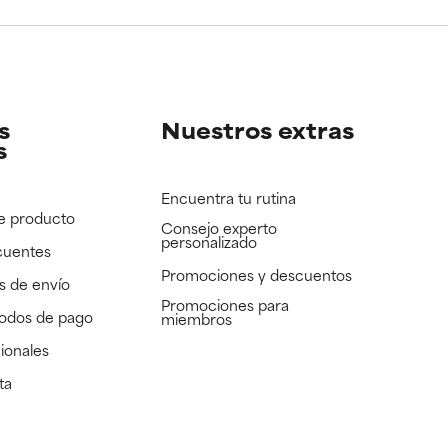
e revisar.
e revisar.
s
Nuestros extras
s
Encuentra tu rutina
e producto
Consejo experto
personalizado
cuentes
Promociones y descuentos​
s de envío
Promociones para
todos de pago
miembros
ionales
ta