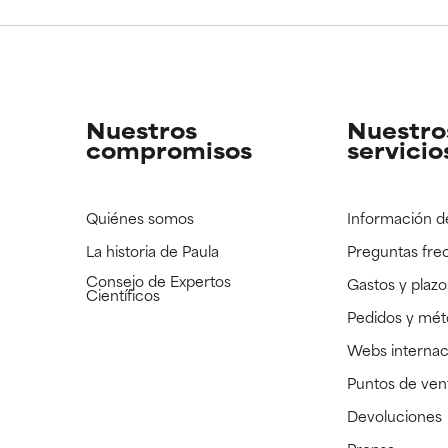
CAR
CAR
strado, pero con la información científica disponible pendiente d
strado, pero con la información científica disponible pendiente d
Nuestros
Nuestro
compromisos
servicio
Quiénes somos
Información d
La historia de Paula
Preguntas fre
Consejo de Expertos
Gastos y plazo
Científicos
Pedidos y mé
Webs internac
Puntos de ven
Devoluciones