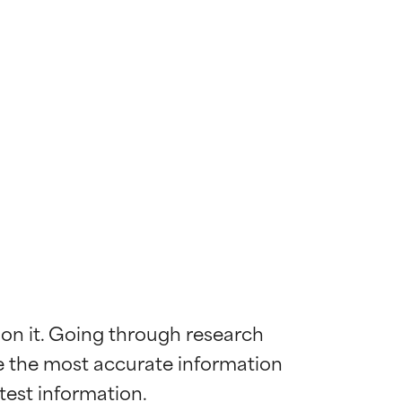
 on it. Going through research 
de the most accurate information 
mostrada y
mostrada y