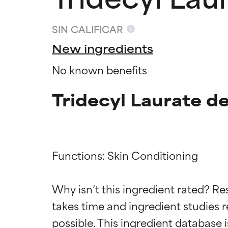
SIN CALIFICAR
New ingredients
No known benefits
Tridecyl Laurate d
Functions: Skin Conditioning

Califica
Califica
Why isn’t this ingredient rated? Re
takes time and ingredient studies r
EXCELENTE
EXCELENTE
Ingrediente sobr
Ingrediente sobr