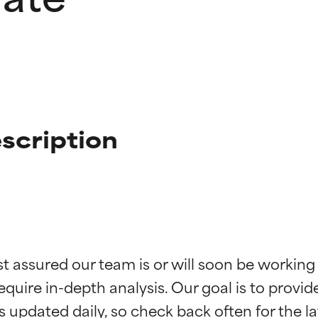
escription
ciones de ingredientes
ciones de ingredientes
st assured our team is or will soon be working
equire in-depth analysis. Our goal is to provi
esaliente con beneficios reales para la piel. Su eficacia está de
esaliente con beneficios reales para la piel. Su eficacia está de