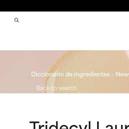
Diccionario de ingredientes
New 
Back to search
Tridecyl Lau