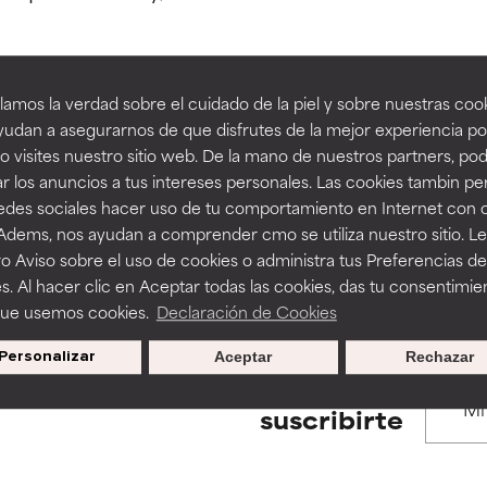
estudios independientes.
estudios independientes.
an beneficiosos como los de la categoría excelente, suelen ser 
an beneficiosos como los de la categoría excelente, suelen ser 
amos la verdad sobre el cuidado de la piel y sobre nuestras cook
ra, la estabilidad o la absorción de una fórmula.
ra, la estabilidad o la absorción de una fórmula.
udan a asegurarnos de que disfrutes de la mejor experiencia po
BACK TO SEARCH
 visites nuestro sitio web. De la mano de nuestros partners, p
E
E
r los anuncios a tus intereses personales. Las cookies tambin p
ciertas limitaciones en cuanto a su apariencia, estabilidad o efic
ciertas limitaciones en cuanto a su apariencia, estabilidad o efic
redes sociales hacer uso de tu comportamiento en Internet con 
s básicos o que no cuentan con suficiente respaldo científico.
s básicos o que no cuentan con suficiente respaldo científico.
 Adems, nos ayudan a comprender cmo se utiliza nuestro sitio. L
s used to assess ingredients in this dictionary. Regulations regar
o Aviso sobre el uso de cookies o administra tus Preferencias de
OMENDABLE
OMENDABLE
s. Al hacer clic en Aceptar todas las cookies, das tu consentimie
recer algunos beneficios se recomienda evitarlo por su probab
recer algunos beneficios se recomienda evitarlo por su probab
que usemos cookies.
Declaración de Cookies
ecialmente si se combina con otros ingredientes problemáticos.
ecialmente si se combina con otros ingredientes problemáticos.
Personalizar
Aceptar
Rechazar
EJABLE
EJABLE
Promociones exclusivas al
suscribirte
rovocar efectos adversos como irritación, inflamación o seque
rovocar efectos adversos como irritación, inflamación o seque
 se utiliza en altas concentraciones o junto con otros ingrediente
 se utiliza en altas concentraciones o junto con otros ingrediente