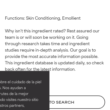
Functions: Skin Conditioning, Emollient

Why isn’t this ingredient rated? Rest assured our 
team is or will soon be working on it. Going 
through research takes time and ingredient 
studies require in-depth analysis. Our goal is to 
provide the most accurate information possible. 
This ingredient database is updated daily, so check 
Calificaciones de
Calificaciones de
ingredientes
ingredientes
re el cuidado de la piel
EXCELENTE
EXCELENTE
s. Nos ayudan a
Ingrediente sobresaliente con
Ingrediente sobresaliente con
rutes de la mejor
beneficios reales para la piel. Su
beneficios reales para la piel. Su
do visites nuestro sitio
BACK TO SEARCH
eficacia está demostrada y
eficacia está demostrada y
tros partners,
respaldada por estudios
respaldada por estudios