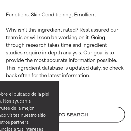
Functions: Skin Conditioning, Emollient

Why isn’t this ingredient rated? Rest assured our 
team is or will soon be working on it. Going 
through research takes time and ingredient 
studies require in-depth analysis. Our goal is to 
provide the most accurate information possible. 
This ingredient database is updated daily, so check 
Calificaciones de
Calificaciones de
ingredientes
ingredientes
re el cuidado de la piel
EXCELENTE
EXCELENTE
s. Nos ayudan a
Ingrediente sobresaliente con
Ingrediente sobresaliente con
rutes de la mejor
beneficios reales para la piel. Su
beneficios reales para la piel. Su
BACK TO SEARCH
do visites nuestro sitio
eficacia está demostrada y
eficacia está demostrada y
tros partners,
respaldada por estudios
respaldada por estudios
ncios a tus intereses