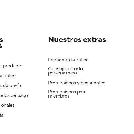
e revisar.
e revisar.
s
Nuestros extras
s
Encuentra tu rutina
e producto
Consejo experto
personalizado
cuentes
Promociones y descuentos​
s de envío
Promociones para
todos de pago
miembros
ionales
ta