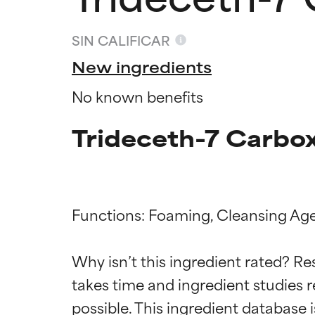
SIN CALIFICAR
New ingredients
No known benefits
Trideceth-7 Carbox
Functions: Foaming, Cleansing Age
Califica
Califica
Why isn’t this ingredient rated? Re
takes time and ingredient studies r
EXCELENTE
EXCELENTE
Ingrediente sobr
Ingrediente sobr