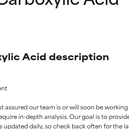
ylic Acid description
nt

ciones de ingredientes
ciones de ingredientes
st assured our team is or will soon be working
equire in-depth analysis. Our goal is to provi
esaliente con beneficios reales para la piel. Su eficacia está de
esaliente con beneficios reales para la piel. Su eficacia está de