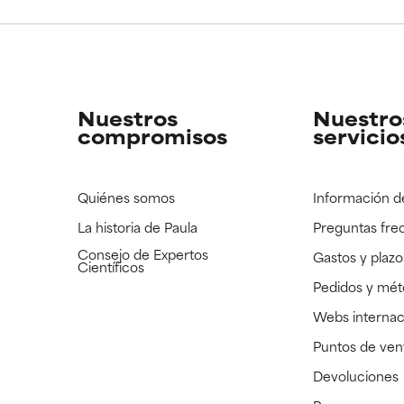
CAR
CAR
strado, pero con la información científica disponible pendiente d
strado, pero con la información científica disponible pendiente d
Nuestros
Nuestro
compromisos
servicio
Quiénes somos
Información d
La historia de Paula
Preguntas fre
Consejo de Expertos
Gastos y plazo
Científicos
Pedidos y mé
Webs internac
Puntos de ven
Devoluciones