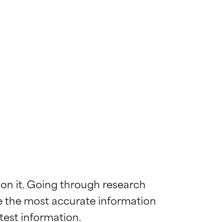
 on it. Going through research 
de the most accurate information 
mostrada y
mostrada y