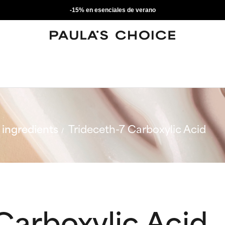
-15% en esenciales de verano
ingredients
Trideceth-7 Carboxylic Acid
Carboxylic Acid