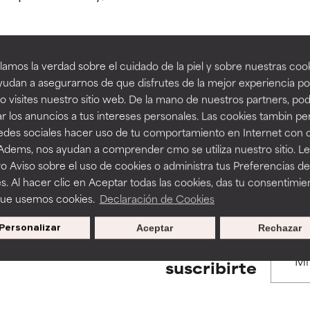
estudios independientes.
estudios independientes.
an beneficiosos como los de la categoría excelente, suelen ser 
an beneficiosos como los de la categoría excelente, suelen ser 
amos la verdad sobre el cuidado de la piel y sobre nuestras cook
ra, la estabilidad o la absorción de una fórmula.
ra, la estabilidad o la absorción de una fórmula.
udan a asegurarnos de que disfrutes de la mejor experiencia po
BACK TO SEARCH
 visites nuestro sitio web. De la mano de nuestros partners, p
E
E
r los anuncios a tus intereses personales. Las cookies tambin p
ciertas limitaciones en cuanto a su apariencia, estabilidad o efic
ciertas limitaciones en cuanto a su apariencia, estabilidad o efic
redes sociales hacer uso de tu comportamiento en Internet con 
s básicos o que no cuentan con suficiente respaldo científico.
s básicos o que no cuentan con suficiente respaldo científico.
 Adems, nos ayudan a comprender cmo se utiliza nuestro sitio. L
s used to assess ingredients in this dictionary. Regulations regar
o Aviso sobre el uso de cookies o administra tus Preferencias de
OMENDABLE
OMENDABLE
s. Al hacer clic en Aceptar todas las cookies, das tu consentimie
recer algunos beneficios se recomienda evitarlo por su probab
recer algunos beneficios se recomienda evitarlo por su probab
que usemos cookies.
Declaración de Cookies
ecialmente si se combina con otros ingredientes problemáticos.
ecialmente si se combina con otros ingredientes problemáticos.
Personalizar
Aceptar
Rechazar
EJABLE
EJABLE
Promociones exclusivas al
suscribirte
rovocar efectos adversos como irritación, inflamación o seque
rovocar efectos adversos como irritación, inflamación o seque
 se utiliza en altas concentraciones o junto con otros ingrediente
 se utiliza en altas concentraciones o junto con otros ingrediente