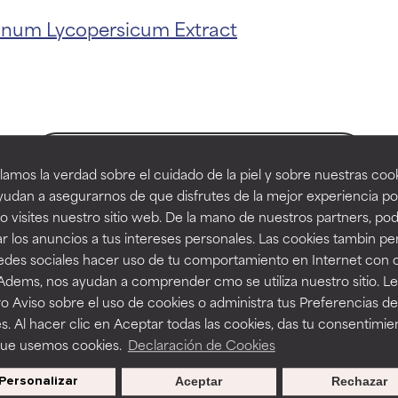
anum Lycopersicum Extract
esaliente con beneficios reales para la piel. Su eficacia está de
esaliente con beneficios reales para la piel. Su eficacia está de
estudios independientes.
estudios independientes.
BACK TO SEARCH
an beneficiosos como los de la categoría excelente, suelen ser 
an beneficiosos como los de la categoría excelente, suelen ser 
amos la verdad sobre el cuidado de la piel y sobre nuestras cook
ra, la estabilidad o la absorción de una fórmula.
ra, la estabilidad o la absorción de una fórmula.
udan a asegurarnos de que disfrutes de la mejor experiencia po
 visites nuestro sitio web. De la mano de nuestros partners, p
E
E
r los anuncios a tus intereses personales. Las cookies tambin p
nces
ciertas limitaciones en cuanto a su apariencia, estabilidad o efic
ciertas limitaciones en cuanto a su apariencia, estabilidad o efic
redes sociales hacer uso de tu comportamiento en Internet con 
s básicos o que no cuentan con suficiente respaldo científico.
s básicos o que no cuentan con suficiente respaldo científico.
 Adems, nos ayudan a comprender cmo se utiliza nuestro sitio. L
o Aviso sobre el uso de cookies o administra tus Preferencias de
OMENDABLE
OMENDABLE
s. Al hacer clic en Aceptar todas las cookies, das tu consentimie
2
recer algunos beneficios se recomienda evitarlo por su probab
recer algunos beneficios se recomienda evitarlo por su probab
que usemos cookies.
Declaración de Cookies
ecialmente si se combina con otros ingredientes problemáticos.
ecialmente si se combina con otros ingredientes problemáticos.
Personalizar
Aceptar
Rechazar
s used to assess ingredients in this dictionary. Regulations regar