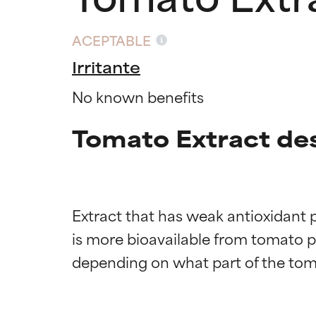
ACEPTABLE
Irritante
No known benefits
Tomato Extract des
Extract that has weak antioxidant p
is more bioavailable from tomato pa
Califica
Califica