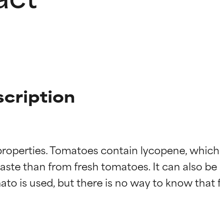
cription
roperties. Tomatoes contain lycopene, which is 
ste than from fresh tomatoes. It can also be a 
ciones de ingredientes
ciones de ingredientes