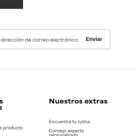
dad,
dad,
s irritantes.
s irritantes.
Enviar
e revisar.
e revisar.
s
Nuestros extras
s
Encuentra tu rutina
e producto
Consejo experto
personalizado