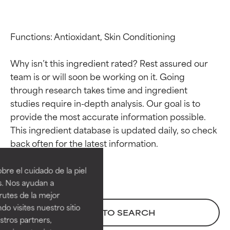
Functions: Antioxidant, Skin Conditioning

Why isn’t this ingredient rated? Rest assured our 
team is or will soon be working on it. Going 
through research takes time and ingredient 
studies require in-depth analysis. Our goal is to 
provide the most accurate information possible. 
This ingredient database is updated daily, so check 
Calificaciones de
Calificaciones de
ingredientes
ingredientes
re el cuidado de la piel
EXCELENTE
EXCELENTE
s. Nos ayudan a
Ingrediente sobresaliente con
Ingrediente sobresaliente con
rutes de la mejor
beneficios reales para la piel. Su
beneficios reales para la piel. Su
do visites nuestro sitio
BACK TO SEARCH
eficacia está demostrada y
eficacia está demostrada y
tros partners,
respaldada por estudios
respaldada por estudios