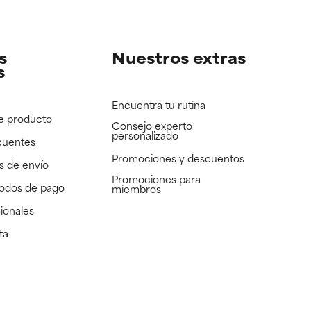
e revisar.
e revisar.
s
Nuestros extras
s
Encuentra tu rutina
e producto
Consejo experto
personalizado
cuentes
Promociones y descuentos​
s de envío
Promociones para
todos de pago
miembros
ionales
ta