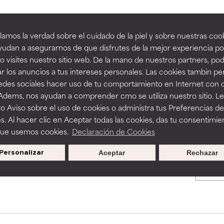
an beneficiosos como los de la categoría excelente, suelen ser 
an beneficiosos como los de la categoría excelente, suelen ser 
amos la verdad sobre el cuidado de la piel y sobre nuestras cook
BACK TO SEARCH
ra, la estabilidad o la absorción de una fórmula.
ra, la estabilidad o la absorción de una fórmula.
udan a asegurarnos de que disfrutes de la mejor experiencia po
 visites nuestro sitio web. De la mano de nuestros partners, p
E
E
r los anuncios a tus intereses personales. Las cookies tambin p
ciertas limitaciones en cuanto a su apariencia, estabilidad o efic
ciertas limitaciones en cuanto a su apariencia, estabilidad o efic
redes sociales hacer uso de tu comportamiento en Internet con 
s básicos o que no cuentan con suficiente respaldo científico.
s básicos o que no cuentan con suficiente respaldo científico.
s used to assess ingredients in this dictionary. Regulations regar
 Adems, nos ayudan a comprender cmo se utiliza nuestro sitio. L
o Aviso sobre el uso de cookies o administra tus Preferencias de
OMENDABLE
OMENDABLE
s. Al hacer clic en Aceptar todas las cookies, das tu consentimie
recer algunos beneficios se recomienda evitarlo por su probab
recer algunos beneficios se recomienda evitarlo por su probab
que usemos cookies.
Declaración de Cookies
ecialmente si se combina con otros ingredientes problemáticos.
ecialmente si se combina con otros ingredientes problemáticos.
Personalizar
Aceptar
Rechazar
Promociones exclusivas al
EJABLE
EJABLE
suscribirte
rovocar efectos adversos como irritación, inflamación o seque
rovocar efectos adversos como irritación, inflamación o seque
 se utiliza en altas concentraciones o junto con otros ingrediente
 se utiliza en altas concentraciones o junto con otros ingrediente
CAR
CAR