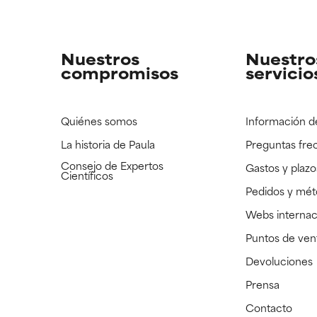
strado, pero con la información científica disponible pendiente d
strado, pero con la información científica disponible pendiente d
Nuestros
Nuestro
compromisos
servicio
Quiénes somos
Información d
La historia de Paula
Preguntas fre
Consejo de Expertos
Gastos y plazo
Científicos
Pedidos y mé
Webs internac
Puntos de ven
Devoluciones
Prensa
Contacto