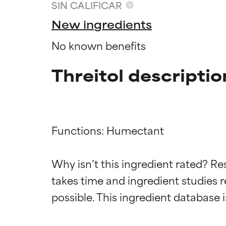
SIN CALIFICAR
New ingredients
No known benefits
Threitol descriptio
Functions: Humectant

Califica
Califica
Why isn’t this ingredient rated? Re
takes time and ingredient studies r
EXCELENTE
EXCELENTE
Ingrediente sobr
Ingrediente sobr
respaldada por 
respaldada por 