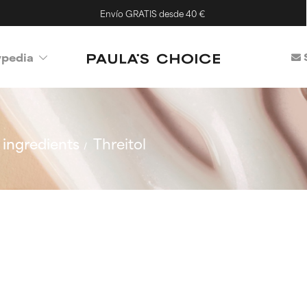
Envío GRATIS desde 40 €
ypedia
ingredients
Threitol