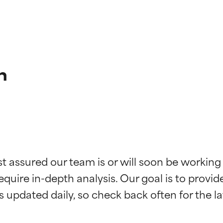
n
ciones de ingredientes
ciones de ingredientes
st assured our team is or will soon be working
equire in-depth analysis. Our goal is to provi
esaliente con beneficios reales para la piel. Su eficacia está de
esaliente con beneficios reales para la piel. Su eficacia está de
estudios independientes.
estudios independientes.