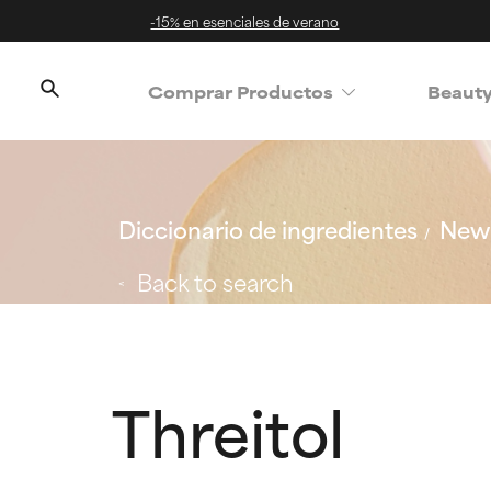
-15% en esenciales de verano
Comprar Productos
Beaut
Diccionario de ingredientes
New 
Back to search
Threitol