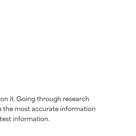
 on it. Going through research 
de the most accurate information 
mostrada y
mostrada y