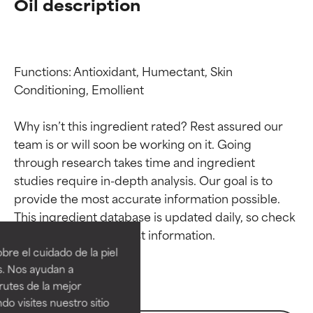
Oil description
Functions: Antioxidant, Humectant, Skin 
Conditioning, Emollient

Why isn’t this ingredient rated? Rest assured our 
team is or will soon be working on it. Going 
through research takes time and ingredient 
studies require in-depth analysis. Our goal is to 
Calificaciones de
Calificaciones de
provide the most accurate information possible. 
This ingredient database is updated daily, so check 
ingredientes
ingredientes
re el cuidado de la piel
EXCELENTE
EXCELENTE
s. Nos ayudan a
Ingrediente sobresaliente con
Ingrediente sobresaliente con
rutes de la mejor
beneficios reales para la piel. Su
beneficios reales para la piel. Su
do visites nuestro sitio