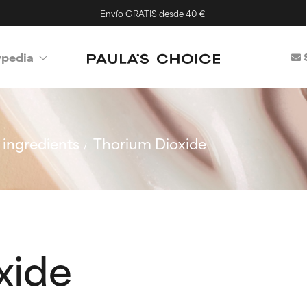
Envío GRATIS desde 40 €
ypedia
ingredients
Thorium Dioxide
xide