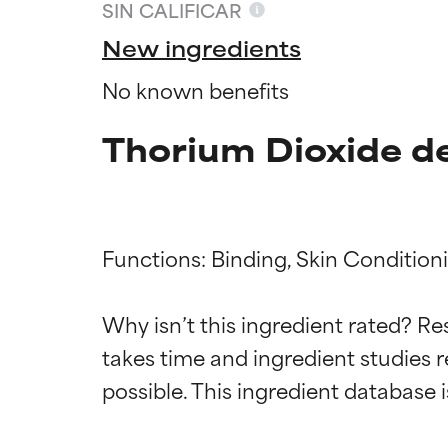
SIN CALIFICAR
New ingredients
No known benefits
Thorium Dioxide de
Functions: Binding, Skin Conditioni
Califica
Califica
Why isn’t this ingredient rated? Re
takes time and ingredient studies r
EXCELENTE
EXCELENTE
Ingrediente sobr
Ingrediente sobr
respaldada por 
respaldada por 