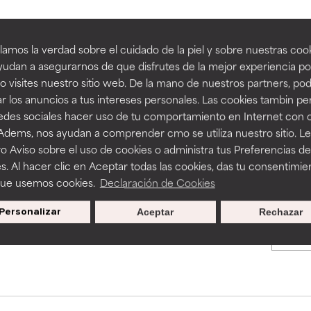
an beneficiosos como los de la categoría excelente, suelen ser 
an beneficiosos como los de la categoría excelente, suelen ser 
amos la verdad sobre el cuidado de la piel y sobre nuestras cook
BACK TO SEARCH
ra, la estabilidad o la absorción de una fórmula.
ra, la estabilidad o la absorción de una fórmula.
udan a asegurarnos de que disfrutes de la mejor experiencia po
 visites nuestro sitio web. De la mano de nuestros partners, p
E
E
r los anuncios a tus intereses personales. Las cookies tambin p
ciertas limitaciones en cuanto a su apariencia, estabilidad o efic
ciertas limitaciones en cuanto a su apariencia, estabilidad o efic
redes sociales hacer uso de tu comportamiento en Internet con 
s básicos o que no cuentan con suficiente respaldo científico.
s básicos o que no cuentan con suficiente respaldo científico.
s used to assess ingredients in this dictionary. Regulations regar
 Adems, nos ayudan a comprender cmo se utiliza nuestro sitio. L
o Aviso sobre el uso de cookies o administra tus Preferencias de
OMENDABLE
OMENDABLE
s. Al hacer clic en Aceptar todas las cookies, das tu consentimie
recer algunos beneficios se recomienda evitarlo por su probab
recer algunos beneficios se recomienda evitarlo por su probab
que usemos cookies.
Declaración de Cookies
ecialmente si se combina con otros ingredientes problemáticos.
ecialmente si se combina con otros ingredientes problemáticos.
Personalizar
Aceptar
Rechazar
Promociones exclusivas al
EJABLE
EJABLE
suscribirte
rovocar efectos adversos como irritación, inflamación o seque
rovocar efectos adversos como irritación, inflamación o seque
 se utiliza en altas concentraciones o junto con otros ingrediente
 se utiliza en altas concentraciones o junto con otros ingrediente
CAR
CAR