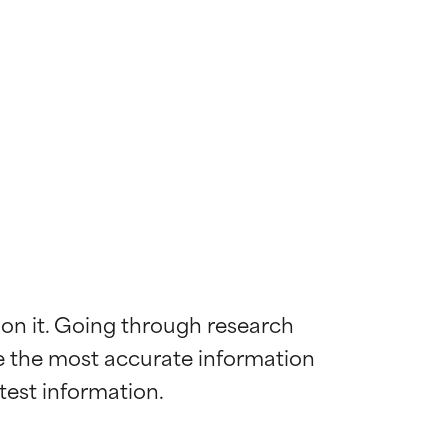
 on it. Going through research 
de the most accurate information 
mostrada y
mostrada y