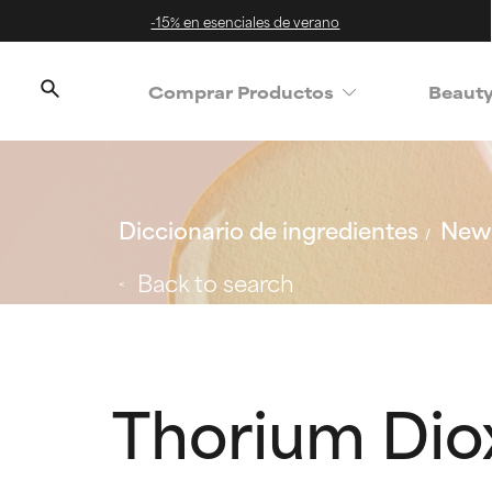
-15% en esenciales de verano
Comprar Productos
Beaut
Diccionario de ingredientes
New 
Back to search
Thorium Dio