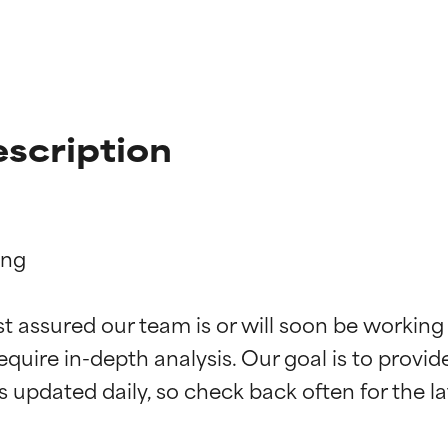
scription
ng

ciones de ingredientes
ciones de ingredientes
st assured our team is or will soon be working
equire in-depth analysis. Our goal is to provi
esaliente con beneficios reales para la piel. Su eficacia está de
esaliente con beneficios reales para la piel. Su eficacia está de
estudios independientes.
estudios independientes.