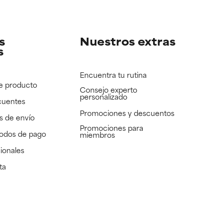
e revisar.
e revisar.
s
Nuestros extras
s
Encuentra tu rutina
e producto
Consejo experto
personalizado
cuentes
Promociones y descuentos​
s de envío
Promociones para
todos de pago
miembros
ionales
ta