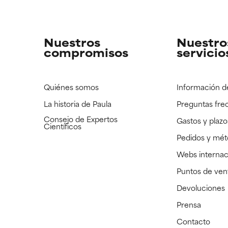
strado, pero con la información científica disponible pendiente d
strado, pero con la información científica disponible pendiente d
Nuestros
Nuestro
compromisos
servicio
Quiénes somos
Información d
La historia de Paula
Preguntas fre
Consejo de Expertos
Gastos y plazo
Científicos
Pedidos y mé
Webs internac
Puntos de ven
Devoluciones
Prensa
Contacto