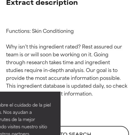
Extract description
Functions: Skin Conditioning

Why isn’t this ingredient rated? Rest assured our 
team is or will soon be working on it. Going 
through research takes time and ingredient 
studies require in-depth analysis. Our goal is to 
provide the most accurate information possible. 
Calificaciones de
Calificaciones de
This ingredient database is updated daily, so check 
ingredientes
ingredientes
re el cuidado de la piel
EXCELENTE
EXCELENTE
s. Nos ayudan a
Ingrediente sobresaliente con
Ingrediente sobresaliente con
rutes de la mejor
beneficios reales para la piel. Su
beneficios reales para la piel. Su
do visites nuestro sitio
eficacia está demostrada y
eficacia está demostrada y
tros partners,
BACK TO SEARCH