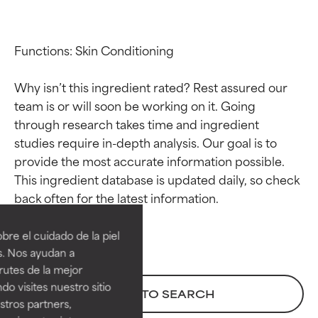
Functions: Skin Conditioning

Why isn’t this ingredient rated? Rest assured our 
team is or will soon be working on it. Going 
through research takes time and ingredient 
studies require in-depth analysis. Our goal is to 
provide the most accurate information possible. 
This ingredient database is updated daily, so check 
Calificaciones de
Calificaciones de
ingredientes
ingredientes
re el cuidado de la piel
EXCELENTE
EXCELENTE
s. Nos ayudan a
Ingrediente sobresaliente con
Ingrediente sobresaliente con
rutes de la mejor
beneficios reales para la piel. Su
beneficios reales para la piel. Su
do visites nuestro sitio
BACK TO SEARCH
eficacia está demostrada y
eficacia está demostrada y
tros partners,
respaldada por estudios
respaldada por estudios