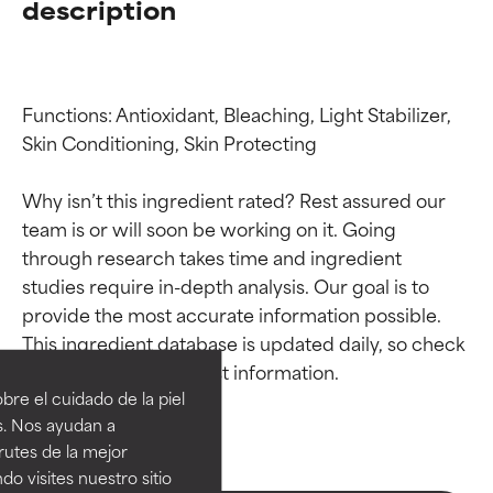
description
Functions: Antioxidant, Bleaching, Light Stabilizer, 
Skin Conditioning, Skin Protecting

Why isn’t this ingredient rated? Rest assured our 
team is or will soon be working on it. Going 
through research takes time and ingredient 
studies require in-depth analysis. Our goal is to 
Calificaciones de
Calificaciones de
provide the most accurate information possible. 
This ingredient database is updated daily, so check 
ingredientes
ingredientes
re el cuidado de la piel
EXCELENTE
EXCELENTE
s. Nos ayudan a
Ingrediente sobresaliente con
Ingrediente sobresaliente con
rutes de la mejor
beneficios reales para la piel. Su
beneficios reales para la piel. Su
do visites nuestro sitio