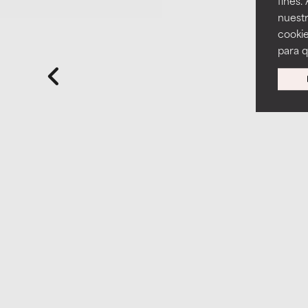
fines.
nuestr
cookie
para 