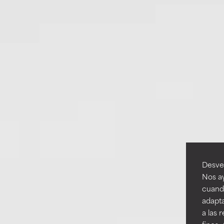
Desvel
Nos ay
cuando
adapta
a las 