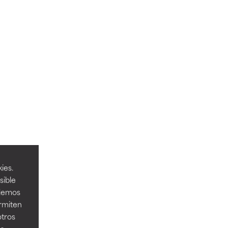
ies.
sible
odemos
ermiten
otros