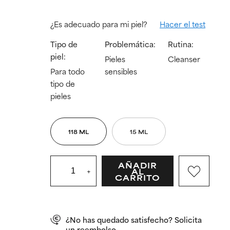
¿Es adecuado para mi piel?
Hacer el test
Tipo de
Problemática:
Rutina:
piel:
Pieles
Cleanser
Para todo
sensibles
tipo de
pieles
118 ML
15 ML
AÑADIR
+
AL
CARRITO
¿No has quedado satisfecho? Solicita
un reembolso