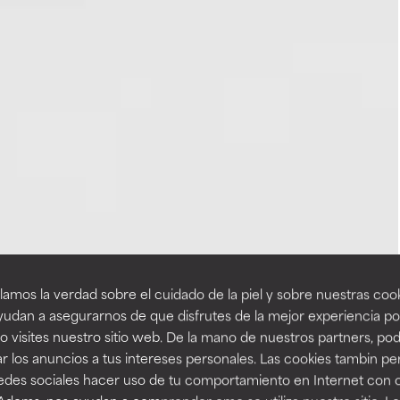
amos la verdad sobre el cuidado de la piel y sobre nuestras cook
udan a asegurarnos de que disfrutes de la mejor experiencia po
 visites nuestro sitio web. De la mano de nuestros partners, p
r los anuncios a tus intereses personales. Las cookies tambin p
redes sociales hacer uso de tu comportamiento en Internet con 