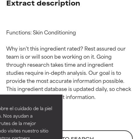
Extract description
Functions: Skin Conditioning

Why isn’t this ingredient rated? Rest assured our 
team is or will soon be working on it. Going 
through research takes time and ingredient 
studies require in-depth analysis. Our goal is to 
provide the most accurate information possible. 
Calificaciones de
Calificaciones de
This ingredient database is updated daily, so check 
ingredientes
ingredientes
re el cuidado de la piel
EXCELENTE
EXCELENTE
s. Nos ayudan a
Ingrediente sobresaliente con
Ingrediente sobresaliente con
rutes de la mejor
beneficios reales para la piel. Su
beneficios reales para la piel. Su
do visites nuestro sitio
eficacia está demostrada y
eficacia está demostrada y
tros partners,
BACK TO SEARCH