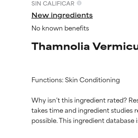
SIN CALIFICAR
New ingredients
No known benefits
Thamnolia Vermicul
Functions: Skin Conditioning

Califica
Califica
Why isn’t this ingredient rated? Re
takes time and ingredient studies r
EXCELENTE
EXCELENTE
Ingrediente sobr
Ingrediente sobr
respaldada por 
respaldada por 