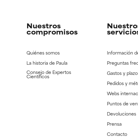
strado, pero con la información científica disponible pendiente d
strado, pero con la información científica disponible pendiente d
Nuestros
Nuestro
compromisos
servicio
Quiénes somos
Información d
La historia de Paula
Preguntas fre
Consejo de Expertos
Gastos y plazo
Científicos
Pedidos y mé
Webs internac
Puntos de ven
Devoluciones
Prensa
Contacto