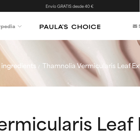
Envío GRATIS desde 40 €
ypedia
ingredients
Thamnolia Vermicularis Leaf Ex
rmicularis Leaf 