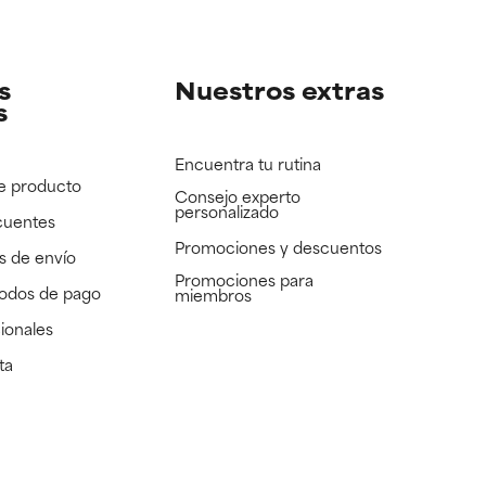
e revisar.
e revisar.
s
Nuestros extras
s
Encuentra tu rutina
e producto
Consejo experto
personalizado
cuentes
Promociones y descuentos​
s de envío
Promociones para
todos de pago
miembros
ionales
ta