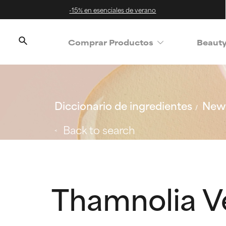
-15% en esenciales de verano
Comprar Productos
Beaut
Diccionario de ingredientes
New 
Back to search
Thamnolia Ve