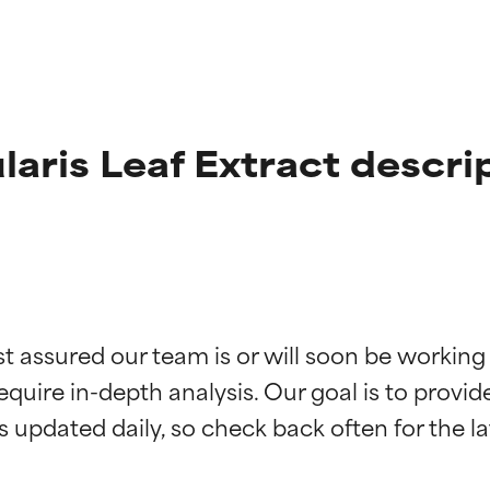
aris Leaf Extract descri
ciones de ingredientes
ciones de ingredientes
st assured our team is or will soon be working
equire in-depth analysis. Our goal is to provi
esaliente con beneficios reales para la piel. Su eficacia está de
esaliente con beneficios reales para la piel. Su eficacia está de
estudios independientes.
estudios independientes.