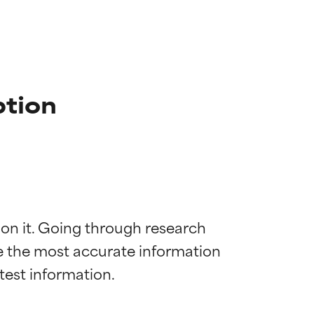
ption
 on it. Going through research 
de the most accurate information 
mostrada y
mostrada y