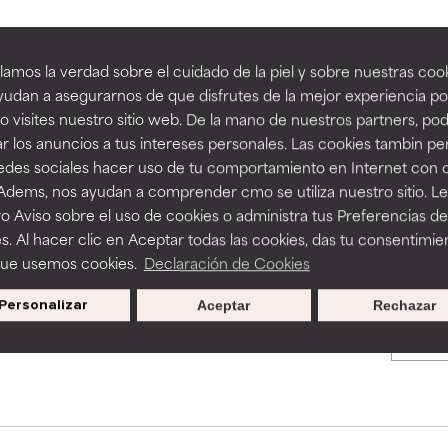
an beneficiosos como los de la categoría excelente, suelen ser 
an beneficiosos como los de la categoría excelente, suelen ser 
amos la verdad sobre el cuidado de la piel y sobre nuestras cook
BACK TO SEARCH
ra, la estabilidad o la absorción de una fórmula.
ra, la estabilidad o la absorción de una fórmula.
udan a asegurarnos de que disfrutes de la mejor experiencia po
 visites nuestro sitio web. De la mano de nuestros partners, p
E
E
r los anuncios a tus intereses personales. Las cookies tambin p
ciertas limitaciones en cuanto a su apariencia, estabilidad o efic
ciertas limitaciones en cuanto a su apariencia, estabilidad o efic
redes sociales hacer uso de tu comportamiento en Internet con 
s básicos o que no cuentan con suficiente respaldo científico.
s básicos o que no cuentan con suficiente respaldo científico.
s used to assess ingredients in this dictionary. Regulations regar
 Adems, nos ayudan a comprender cmo se utiliza nuestro sitio. L
o Aviso sobre el uso de cookies o administra tus Preferencias de
OMENDABLE
OMENDABLE
s. Al hacer clic en Aceptar todas las cookies, das tu consentimie
recer algunos beneficios se recomienda evitarlo por su probab
recer algunos beneficios se recomienda evitarlo por su probab
que usemos cookies.
Declaración de Cookies
ecialmente si se combina con otros ingredientes problemáticos.
ecialmente si se combina con otros ingredientes problemáticos.
Personalizar
Aceptar
Rechazar
Promociones exclusivas al
EJABLE
EJABLE
suscribirte
rovocar efectos adversos como irritación, inflamación o seque
rovocar efectos adversos como irritación, inflamación o seque
 se utiliza en altas concentraciones o junto con otros ingrediente
 se utiliza en altas concentraciones o junto con otros ingrediente
CAR
CAR