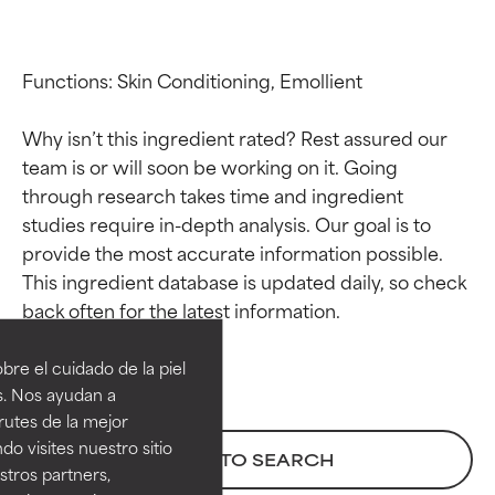
Functions: Skin Conditioning, Emollient

Why isn’t this ingredient rated? Rest assured our 
team is or will soon be working on it. Going 
through research takes time and ingredient 
studies require in-depth analysis. Our goal is to 
provide the most accurate information possible. 
This ingredient database is updated daily, so check 
Calificaciones de
Calificaciones de
ingredientes
ingredientes
re el cuidado de la piel
EXCELENTE
EXCELENTE
s. Nos ayudan a
Ingrediente sobresaliente con
Ingrediente sobresaliente con
rutes de la mejor
beneficios reales para la piel. Su
beneficios reales para la piel. Su
do visites nuestro sitio
BACK TO SEARCH
eficacia está demostrada y
eficacia está demostrada y
tros partners,
respaldada por estudios
respaldada por estudios