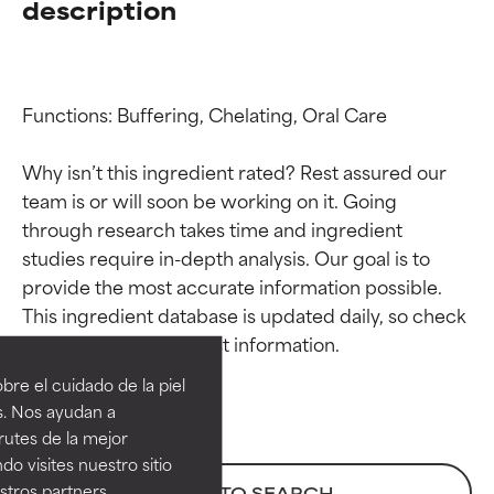
description
Functions: Buffering, Chelating, Oral Care

Why isn’t this ingredient rated? Rest assured our 
team is or will soon be working on it. Going 
through research takes time and ingredient 
studies require in-depth analysis. Our goal is to 
provide the most accurate information possible. 
Calificaciones de
Calificaciones de
This ingredient database is updated daily, so check 
ingredientes
ingredientes
re el cuidado de la piel
EXCELENTE
EXCELENTE
s. Nos ayudan a
Ingrediente sobresaliente con
Ingrediente sobresaliente con
rutes de la mejor
beneficios reales para la piel. Su
beneficios reales para la piel. Su
do visites nuestro sitio
eficacia está demostrada y
eficacia está demostrada y
tros partners,
BACK TO SEARCH