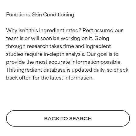
Functions: Skin Conditioning

Why isn’t this ingredient rated? Rest assured our 
team is or will soon be working on it. Going 
through research takes time and ingredient 
studies require in-depth analysis. Our goal is to 
provide the most accurate information possible. 
This ingredient database is updated daily, so check 
Calificaciones de
Calificaciones de
ingredientes
ingredientes
EXCELENTE
EXCELENTE
Ingrediente sobresaliente con
Ingrediente sobresaliente con
beneficios reales para la piel. Su
beneficios reales para la piel. Su
BACK TO SEARCH
eficacia está demostrada y
eficacia está demostrada y
respaldada por estudios
respaldada por estudios