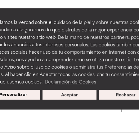
an beneficiosos como los de la categoría excelente, suelen ser 
an beneficiosos como los de la categoría excelente, suelen ser 
amos la verdad sobre el cuidado de la piel y sobre nuestras cook
BACK TO SEARCH
ra, la estabilidad o la absorción de una fórmula.
ra, la estabilidad o la absorción de una fórmula.
udan a asegurarnos de que disfrutes de la mejor experiencia po
 visites nuestro sitio web. De la mano de nuestros partners, p
E
E
r los anuncios a tus intereses personales. Las cookies tambin p
ciertas limitaciones en cuanto a su apariencia, estabilidad o efic
ciertas limitaciones en cuanto a su apariencia, estabilidad o efic
redes sociales hacer uso de tu comportamiento en Internet con 
s básicos o que no cuentan con suficiente respaldo científico.
s básicos o que no cuentan con suficiente respaldo científico.
s used to assess ingredients in this dictionary. Regulations regar
 Adems, nos ayudan a comprender cmo se utiliza nuestro sitio. L
o Aviso sobre el uso de cookies o administra tus Preferencias de
OMENDABLE
OMENDABLE
s. Al hacer clic en Aceptar todas las cookies, das tu consentimie
recer algunos beneficios se recomienda evitarlo por su probab
recer algunos beneficios se recomienda evitarlo por su probab
que usemos cookies.
Declaración de Cookies
ecialmente si se combina con otros ingredientes problemáticos.
ecialmente si se combina con otros ingredientes problemáticos.
Personalizar
Aceptar
Rechazar
Promociones exclusivas al
EJABLE
EJABLE
suscribirte
rovocar efectos adversos como irritación, inflamación o seque
rovocar efectos adversos como irritación, inflamación o seque
 se utiliza en altas concentraciones o junto con otros ingrediente
 se utiliza en altas concentraciones o junto con otros ingrediente
CAR
CAR