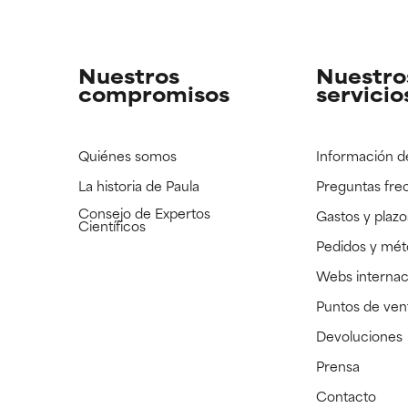
strado, pero con la información científica disponible pendiente d
strado, pero con la información científica disponible pendiente d
Nuestros
Nuestro
compromisos
servicio
Quiénes somos
Información d
La historia de Paula
Preguntas fre
Consejo de Expertos
Gastos y plazo
Científicos
Pedidos y mé
Webs internac
Puntos de ven
Devoluciones
Prensa
Contacto