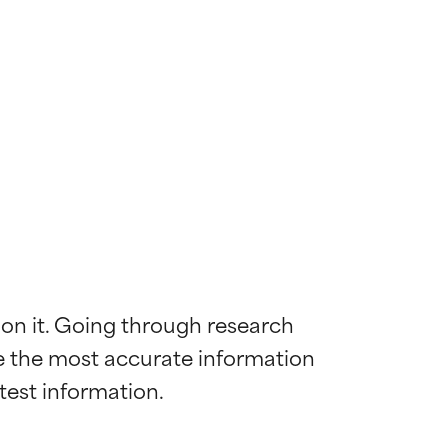
 on it. Going through research 
de the most accurate information 
mostrada y
mostrada y