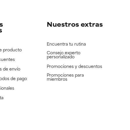
e revisar.
e revisar.
s
Nuestros extras
s
Encuentra tu rutina
e producto
Consejo experto
personalizado
cuentes
Promociones y descuentos​
s de envío
Promociones para
todos de pago
miembros
ionales
ta