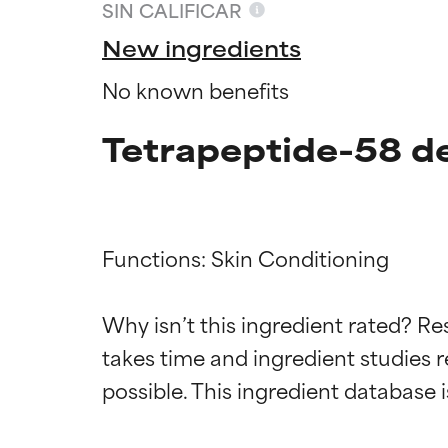
SIN CALIFICAR
New ingredients
No known benefits
Tetrapeptide-58 de
Functions: Skin Conditioning

Califica
Califica
Why isn’t this ingredient rated? Re
takes time and ingredient studies r
EXCELENTE
EXCELENTE
Ingrediente sobr
Ingrediente sobr
respaldada por 
respaldada por 