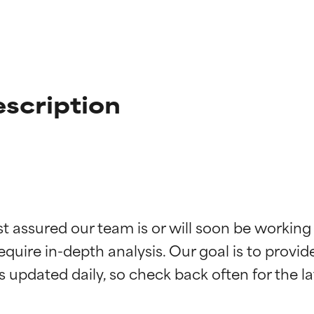
scription
ciones de ingredientes
ciones de ingredientes
st assured our team is or will soon be working
equire in-depth analysis. Our goal is to provi
esaliente con beneficios reales para la piel. Su eficacia está de
esaliente con beneficios reales para la piel. Su eficacia está de
estudios independientes.
estudios independientes.