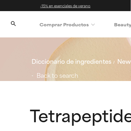
-15% en esenciales de verano
Comprar Productos
Beaut
Diccionario de ingredientes
New 
Back to search
Tetrapeptid