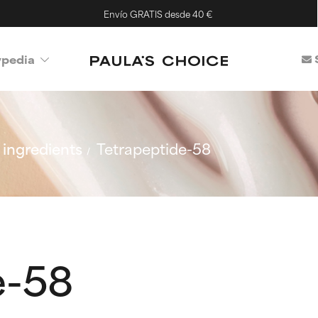
Envío GRATIS desde 40 €
ypedia
ingredients
Tetrapeptide-58
e-58