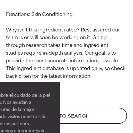
Functions: Skin Conditioning

Why isn’t this ingredient rated? Rest assured our 
team is or will soon be working on it. Going 
through research takes time and ingredient 
studies require in-depth analysis. Our goal is to 
provide the most accurate information possible. 
This ingredient database is updated daily, so check 
Calificaciones de
Calificaciones de
ingredientes
ingredientes
re el cuidado de la piel
EXCELENTE
EXCELENTE
s. Nos ayudan a
Ingrediente sobresaliente con
Ingrediente sobresaliente con
rutes de la mejor
beneficios reales para la piel. Su
beneficios reales para la piel. Su
BACK TO SEARCH
do visites nuestro sitio
eficacia está demostrada y
eficacia está demostrada y
tros partners,
respaldada por estudios
respaldada por estudios
ncios a tus intereses