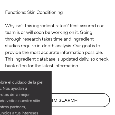
Functions: Skin Conditioning

Why isn’t this ingredient rated? Rest assured our 
team is or will soon be working on it. Going 
through research takes time and ingredient 
studies require in-depth analysis. Our goal is to 
provide the most accurate information possible. 
This ingredient database is updated daily, so check 
Calificaciones de
Calificaciones de
ingredientes
ingredientes
re el cuidado de la piel
EXCELENTE
EXCELENTE
s. Nos ayudan a
Ingrediente sobresaliente con
Ingrediente sobresaliente con
rutes de la mejor
beneficios reales para la piel. Su
beneficios reales para la piel. Su
BACK TO SEARCH
do visites nuestro sitio
eficacia está demostrada y
eficacia está demostrada y
tros partners,
respaldada por estudios
respaldada por estudios
ncios a tus intereses