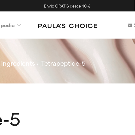
Envío GRATIS desde 40 €
ypedia
ingredients
Tetrapeptide-5
e-5