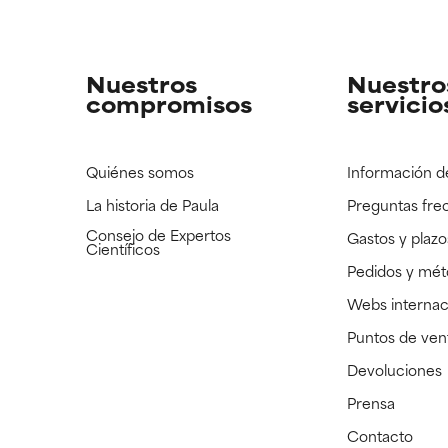
strado, pero con la información científica disponible pendiente d
strado, pero con la información científica disponible pendiente d
Nuestros
Nuestro
compromisos
servicio
Quiénes somos
Información d
La historia de Paula
Preguntas fre
Consejo de Expertos
Gastos y plazo
Científicos
Pedidos y mé
Webs internac
Puntos de ven
Devoluciones
Prensa
Contacto