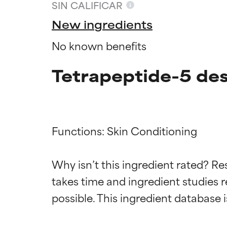
SIN CALIFICAR
New ingredients
No known benefits
Tetrapeptide-5 des
Functions: Skin Conditioning

Califica
Califica
Why isn’t this ingredient rated? Re
takes time and ingredient studies r
EXCELENTE
EXCELENTE
Ingrediente sobr
Ingrediente sobr
respaldada por 
respaldada por 