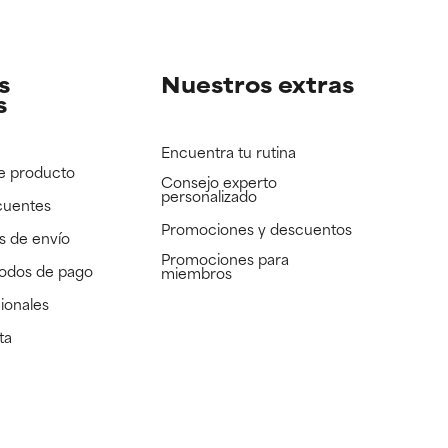
e revisar.
e revisar.
s
Nuestros extras
s
Encuentra tu rutina
e producto
Consejo experto
personalizado
cuentes
Promociones y descuentos​
s de envío
Promociones para
todos de pago
miembros
ionales
ta