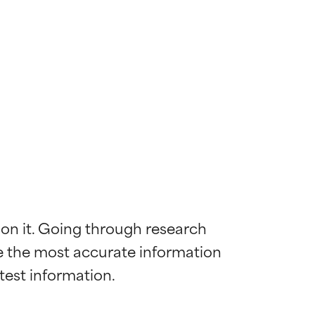
 on it. Going through research 
de the most accurate information 
mostrada y
mostrada y