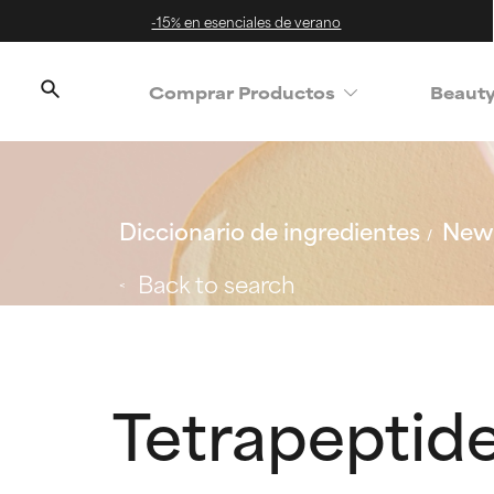
-15% en esenciales de verano
Comprar Productos
Beaut
Diccionario de ingredientes
New 
Back to search
Tetrapeptid