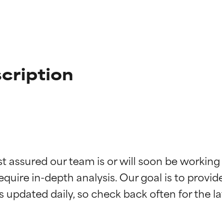
cription
ciones de ingredientes
ciones de ingredientes
st assured our team is or will soon be working
equire in-depth analysis. Our goal is to provi
esaliente con beneficios reales para la piel. Su eficacia está de
esaliente con beneficios reales para la piel. Su eficacia está de
estudios independientes.
estudios independientes.