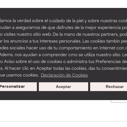
an beneficiosos como los de la categoría excelente, suelen ser 
an beneficiosos como los de la categoría excelente, suelen ser 
amos la verdad sobre el cuidado de la piel y sobre nuestras cook
BACK TO SEARCH
ra, la estabilidad o la absorción de una fórmula.
ra, la estabilidad o la absorción de una fórmula.
udan a asegurarnos de que disfrutes de la mejor experiencia po
 visites nuestro sitio web. De la mano de nuestros partners, p
E
E
r los anuncios a tus intereses personales. Las cookies tambin p
ciertas limitaciones en cuanto a su apariencia, estabilidad o efic
ciertas limitaciones en cuanto a su apariencia, estabilidad o efic
redes sociales hacer uso de tu comportamiento en Internet con 
s básicos o que no cuentan con suficiente respaldo científico.
s básicos o que no cuentan con suficiente respaldo científico.
s used to assess ingredients in this dictionary. Regulations regar
 Adems, nos ayudan a comprender cmo se utiliza nuestro sitio. L
o Aviso sobre el uso de cookies o administra tus Preferencias de
OMENDABLE
OMENDABLE
s. Al hacer clic en Aceptar todas las cookies, das tu consentimie
recer algunos beneficios se recomienda evitarlo por su probab
recer algunos beneficios se recomienda evitarlo por su probab
que usemos cookies.
Declaración de Cookies
ecialmente si se combina con otros ingredientes problemáticos.
ecialmente si se combina con otros ingredientes problemáticos.
Personalizar
Aceptar
Rechazar
Promociones exclusivas al
EJABLE
EJABLE
suscribirte
rovocar efectos adversos como irritación, inflamación o seque
rovocar efectos adversos como irritación, inflamación o seque
 se utiliza en altas concentraciones o junto con otros ingrediente
 se utiliza en altas concentraciones o junto con otros ingrediente
CAR
CAR