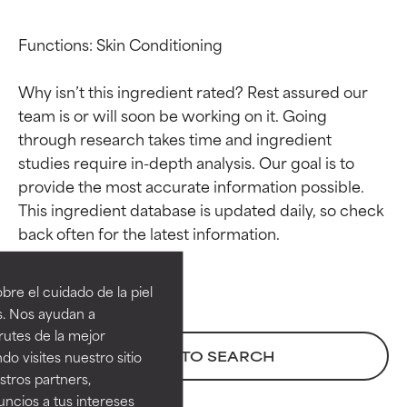
Functions: Skin Conditioning

Why isn’t this ingredient rated? Rest assured our 
team is or will soon be working on it. Going 
through research takes time and ingredient 
studies require in-depth analysis. Our goal is to 
provide the most accurate information possible. 
This ingredient database is updated daily, so check 
Calificaciones de
Calificaciones de
ingredientes
ingredientes
re el cuidado de la piel
EXCELENTE
EXCELENTE
s. Nos ayudan a
Ingrediente sobresaliente con
Ingrediente sobresaliente con
rutes de la mejor
beneficios reales para la piel. Su
beneficios reales para la piel. Su
BACK TO SEARCH
do visites nuestro sitio
eficacia está demostrada y
eficacia está demostrada y
tros partners,
respaldada por estudios
respaldada por estudios
ncios a tus intereses