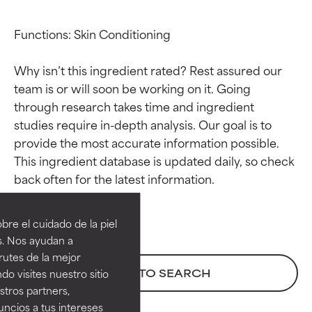
Functions: Skin Conditioning

Why isn’t this ingredient rated? Rest assured our 
team is or will soon be working on it. Going 
through research takes time and ingredient 
studies require in-depth analysis. Our goal is to 
provide the most accurate information possible. 
This ingredient database is updated daily, so check 
Calificaciones de
Calificaciones de
ingredientes
ingredientes
re el cuidado de la piel
EXCELENTE
EXCELENTE
s. Nos ayudan a
Ingrediente sobresaliente con
Ingrediente sobresaliente con
rutes de la mejor
beneficios reales para la piel. Su
beneficios reales para la piel. Su
BACK TO SEARCH
do visites nuestro sitio
eficacia está demostrada y
eficacia está demostrada y
tros partners,
respaldada por estudios
respaldada por estudios
ncios a tus intereses