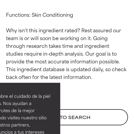
Functions: Skin Conditioning

Why isn’t this ingredient rated? Rest assured our 
team is or will soon be working on it. Going 
through research takes time and ingredient 
studies require in-depth analysis. Our goal is to 
provide the most accurate information possible. 
This ingredient database is updated daily, so check 
Calificaciones de
Calificaciones de
ingredientes
ingredientes
re el cuidado de la piel
EXCELENTE
EXCELENTE
s. Nos ayudan a
Ingrediente sobresaliente con
Ingrediente sobresaliente con
rutes de la mejor
beneficios reales para la piel. Su
beneficios reales para la piel. Su
BACK TO SEARCH
do visites nuestro sitio
eficacia está demostrada y
eficacia está demostrada y
tros partners,
respaldada por estudios
respaldada por estudios
ncios a tus intereses