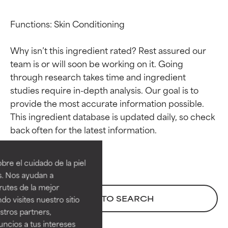
Functions: Skin Conditioning

Why isn’t this ingredient rated? Rest assured our 
team is or will soon be working on it. Going 
through research takes time and ingredient 
studies require in-depth analysis. Our goal is to 
provide the most accurate information possible. 
This ingredient database is updated daily, so check 
Calificaciones de
Calificaciones de
ingredientes
ingredientes
re el cuidado de la piel
EXCELENTE
EXCELENTE
s. Nos ayudan a
Ingrediente sobresaliente con
Ingrediente sobresaliente con
rutes de la mejor
beneficios reales para la piel. Su
beneficios reales para la piel. Su
BACK TO SEARCH
do visites nuestro sitio
eficacia está demostrada y
eficacia está demostrada y
tros partners,
respaldada por estudios
respaldada por estudios
ncios a tus intereses