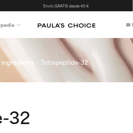
Envío GRATIS desde 40 €
ypedia
ingredients
Tetrapeptide-32
e-32