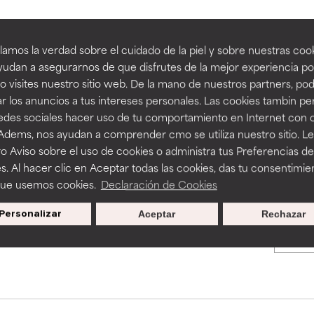
an beneficiosos como los de la categoría excelente, suelen ser 
an beneficiosos como los de la categoría excelente, suelen ser 
amos la verdad sobre el cuidado de la piel y sobre nuestras cook
BACK TO SEARCH
ra, la estabilidad o la absorción de una fórmula.
ra, la estabilidad o la absorción de una fórmula.
udan a asegurarnos de que disfrutes de la mejor experiencia po
 visites nuestro sitio web. De la mano de nuestros partners, p
E
E
r los anuncios a tus intereses personales. Las cookies tambin p
ciertas limitaciones en cuanto a su apariencia, estabilidad o efic
ciertas limitaciones en cuanto a su apariencia, estabilidad o efic
redes sociales hacer uso de tu comportamiento en Internet con 
s básicos o que no cuentan con suficiente respaldo científico.
s básicos o que no cuentan con suficiente respaldo científico.
s used to assess ingredients in this dictionary. Regulations regar
 Adems, nos ayudan a comprender cmo se utiliza nuestro sitio. L
o Aviso sobre el uso de cookies o administra tus Preferencias de
OMENDABLE
OMENDABLE
s. Al hacer clic en Aceptar todas las cookies, das tu consentimie
recer algunos beneficios se recomienda evitarlo por su probab
recer algunos beneficios se recomienda evitarlo por su probab
que usemos cookies.
Declaración de Cookies
ecialmente si se combina con otros ingredientes problemáticos.
ecialmente si se combina con otros ingredientes problemáticos.
Personalizar
Aceptar
Rechazar
Promociones exclusivas al
EJABLE
EJABLE
suscribirte
rovocar efectos adversos como irritación, inflamación o seque
rovocar efectos adversos como irritación, inflamación o seque
 se utiliza en altas concentraciones o junto con otros ingrediente
 se utiliza en altas concentraciones o junto con otros ingrediente
CAR
CAR