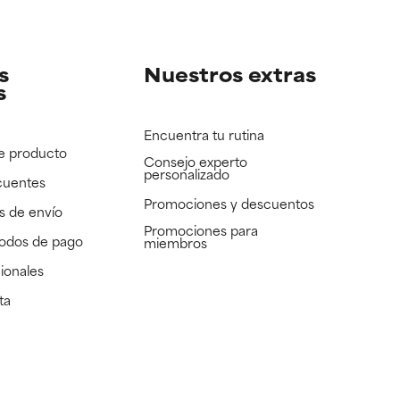
e revisar.
e revisar.
s
Nuestros extras
s
Encuentra tu rutina
e producto
Consejo experto
personalizado
cuentes
Promociones y descuentos​
s de envío
Promociones para
todos de pago
miembros
ionales
ta