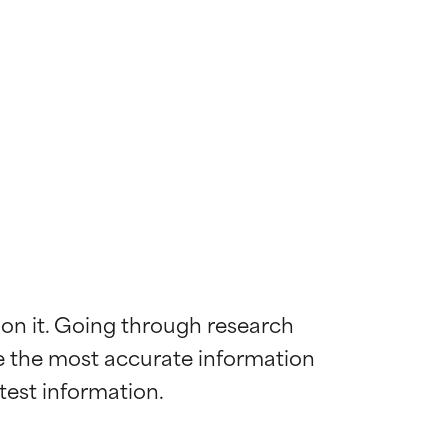
 on it. Going through research 
de the most accurate information 
mostrada y
mostrada y