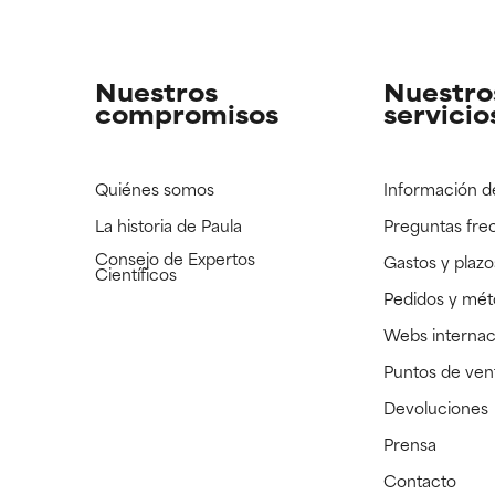
strado, pero con la información científica disponible pendiente d
strado, pero con la información científica disponible pendiente d
Nuestros
Nuestro
compromisos
servicio
Quiénes somos
Información d
La historia de Paula
Preguntas fre
Consejo de Expertos
Gastos y plazo
Científicos
Pedidos y mé
Webs internac
Puntos de ven
Devoluciones
Prensa
Contacto