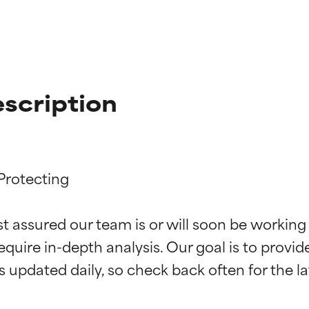
scription
Protecting

ciones de ingredientes
ciones de ingredientes
st assured our team is or will soon be working
equire in-depth analysis. Our goal is to provi
esaliente con beneficios reales para la piel. Su eficacia está de
esaliente con beneficios reales para la piel. Su eficacia está de
estudios independientes.
estudios independientes.