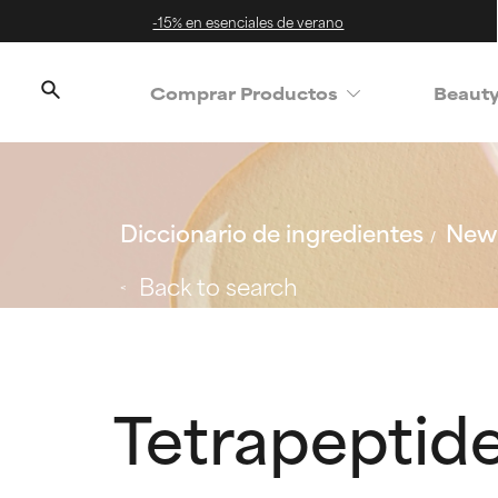
-15% en esenciales de verano
Comprar Productos
Beaut
Diccionario de ingredientes
New 
Back to search
Tetrapeptid