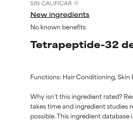
SIN CALIFICAR
New ingredients
No known benefits
Tetrapeptide-32 de
Functions: Hair Conditioning, Skin 
Califica
Califica
Why isn’t this ingredient rated? Re
takes time and ingredient studies r
EXCELENTE
EXCELENTE
Ingrediente sobr
Ingrediente sobr
respaldada por 
respaldada por 