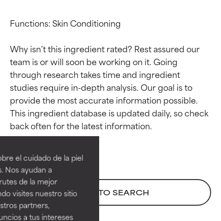
Functions: Skin Conditioning

Why isn’t this ingredient rated? Rest assured our 
team is or will soon be working on it. Going 
through research takes time and ingredient 
studies require in-depth analysis. Our goal is to 
provide the most accurate information possible. 
This ingredient database is updated daily, so check 
Calificaciones de
Calificaciones de
ingredientes
ingredientes
re el cuidado de la piel
EXCELENTE
EXCELENTE
s. Nos ayudan a
Ingrediente sobresaliente con
Ingrediente sobresaliente con
rutes de la mejor
beneficios reales para la piel. Su
beneficios reales para la piel. Su
BACK TO SEARCH
do visites nuestro sitio
eficacia está demostrada y
eficacia está demostrada y
tros partners,
respaldada por estudios
respaldada por estudios
ncios a tus intereses