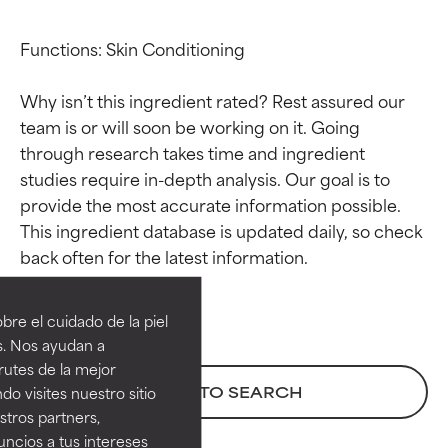
Functions: Skin Conditioning

Why isn’t this ingredient rated? Rest assured our 
team is or will soon be working on it. Going 
through research takes time and ingredient 
studies require in-depth analysis. Our goal is to 
provide the most accurate information possible. 
This ingredient database is updated daily, so check 
Calificaciones de
Calificaciones de
ingredientes
ingredientes
re el cuidado de la piel
EXCELENTE
EXCELENTE
s. Nos ayudan a
Ingrediente sobresaliente con
Ingrediente sobresaliente con
rutes de la mejor
beneficios reales para la piel. Su
beneficios reales para la piel. Su
BACK TO SEARCH
do visites nuestro sitio
eficacia está demostrada y
eficacia está demostrada y
tros partners,
respaldada por estudios
respaldada por estudios
ncios a tus intereses