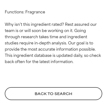
Functions: Fragrance

Why isn’t this ingredient rated? Rest assured our 
team is or will soon be working on it. Going 
through research takes time and ingredient 
studies require in-depth analysis. Our goal is to 
provide the most accurate information possible. 
This ingredient database is updated daily, so check 
Calificaciones de
Calificaciones de
ingredientes
ingredientes
EXCELENTE
EXCELENTE
Ingrediente sobresaliente con
Ingrediente sobresaliente con
beneficios reales para la piel. Su
beneficios reales para la piel. Su
BACK TO SEARCH
eficacia está demostrada y
eficacia está demostrada y
respaldada por estudios
respaldada por estudios