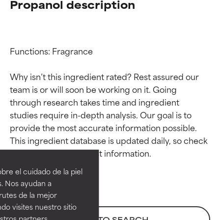
Propanol description
Functions: Fragrance

Why isn’t this ingredient rated? Rest assured our 
team is or will soon be working on it. Going 
through research takes time and ingredient 
studies require in-depth analysis. Our goal is to 
provide the most accurate information possible. 
Calificaciones de
Calificaciones de
This ingredient database is updated daily, so check 
ingredientes
ingredientes
re el cuidado de la piel
EXCELENTE
EXCELENTE
s. Nos ayudan a
Ingrediente sobresaliente con
Ingrediente sobresaliente con
rutes de la mejor
beneficios reales para la piel. Su
beneficios reales para la piel. Su
do visites nuestro sitio
eficacia está demostrada y
eficacia está demostrada y
tros partners,
BACK TO SEARCH