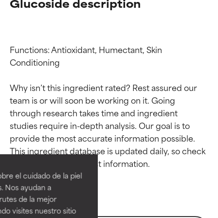
Glucoside description
Functions: Antioxidant, Humectant, Skin 
Conditioning

Why isn’t this ingredient rated? Rest assured our 
team is or will soon be working on it. Going 
through research takes time and ingredient 
studies require in-depth analysis. Our goal is to 
Calificaciones de
Calificaciones de
provide the most accurate information possible. 
This ingredient database is updated daily, so check 
ingredientes
ingredientes
re el cuidado de la piel
EXCELENTE
EXCELENTE
s. Nos ayudan a
Ingrediente sobresaliente con
Ingrediente sobresaliente con
rutes de la mejor
beneficios reales para la piel. Su
beneficios reales para la piel. Su
do visites nuestro sitio