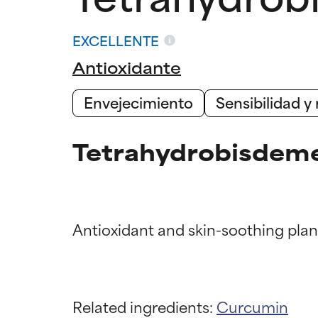
EXCELLENTE
Antioxidante
Envejecimiento
Sensibilidad y
Tetrahydrobisdeme
Califica
Califica
EXCELENTE
EXCELENTE
Related ingredients:
Curcumin
Ingrediente sobr
Ingrediente sobr