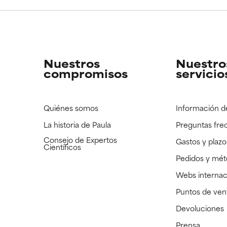
CAR
CAR
strado, pero con la información científica disponible pendiente d
strado, pero con la información científica disponible pendiente d
Nuestros
Nuestro
compromisos
servicio
Quiénes somos
Información d
La historia de Paula
Preguntas fre
Consejo de Expertos
Gastos y plazo
Científicos
Pedidos y mé
Webs internac
Puntos de ven
Devoluciones
Prensa