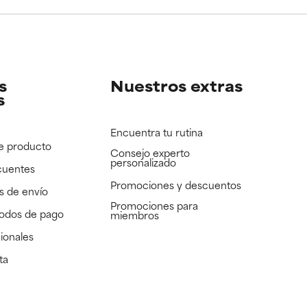
e revisar.
e revisar.
s
Nuestros extras
s
Encuentra tu rutina
e producto
Consejo experto
personalizado
cuentes
Promociones y descuentos​
s de envío
Promociones para
todos de pago
miembros
ionales
ta