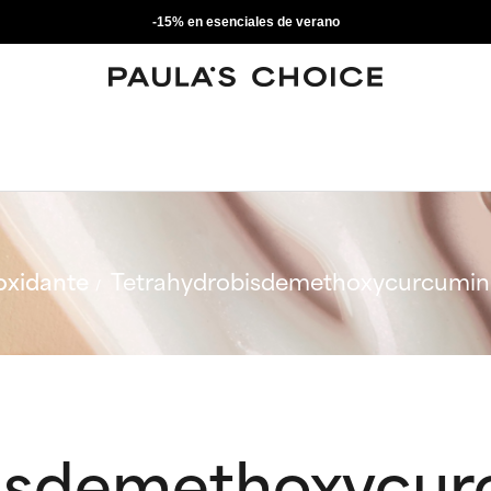
-15% en esenciales de verano
oxidante
Tetrahydrobisdemethoxycurcumin
bisdemethoxycur