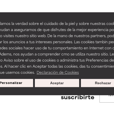
estudios independientes.
estudios independientes.
an beneficiosos como los de la categoría excelente, suelen ser 
an beneficiosos como los de la categoría excelente, suelen ser 
amos la verdad sobre el cuidado de la piel y sobre nuestras cook
ra, la estabilidad o la absorción de una fórmula.
ra, la estabilidad o la absorción de una fórmula.
udan a asegurarnos de que disfrutes de la mejor experiencia po
BACK TO SEARCH
 visites nuestro sitio web. De la mano de nuestros partners, p
E
E
r los anuncios a tus intereses personales. Las cookies tambin p
ciertas limitaciones en cuanto a su apariencia, estabilidad o efic
ciertas limitaciones en cuanto a su apariencia, estabilidad o efic
redes sociales hacer uso de tu comportamiento en Internet con 
s básicos o que no cuentan con suficiente respaldo científico.
s básicos o que no cuentan con suficiente respaldo científico.
 Adems, nos ayudan a comprender cmo se utiliza nuestro sitio. L
s used to assess ingredients in this dictionary. Regulations regar
o Aviso sobre el uso de cookies o administra tus Preferencias de
OMENDABLE
OMENDABLE
s. Al hacer clic en Aceptar todas las cookies, das tu consentimie
recer algunos beneficios se recomienda evitarlo por su probab
recer algunos beneficios se recomienda evitarlo por su probab
que usemos cookies.
Declaración de Cookies
ecialmente si se combina con otros ingredientes problemáticos.
ecialmente si se combina con otros ingredientes problemáticos.
Personalizar
Aceptar
Rechazar
EJABLE
EJABLE
Promociones exclusivas al
suscribirte
rovocar efectos adversos como irritación, inflamación o seque
rovocar efectos adversos como irritación, inflamación o seque
 se utiliza en altas concentraciones o junto con otros ingrediente
 se utiliza en altas concentraciones o junto con otros ingrediente