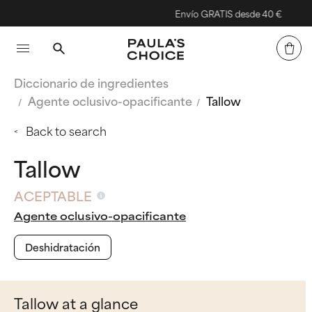
Envío GRATIS desde 40 €
Diccionario de ingredientes
Agente oclusivo-opacificante
Tallow
Back to search
Tallow
ACEPTABLE
Agente oclusivo-opacificante
Deshidratación
Tallow at a glance