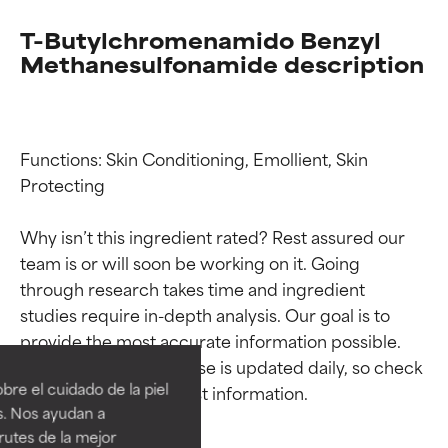
T-Butylchromenamido Benzyl
Methanesulfonamide description
Functions: Skin Conditioning, Emollient, Skin 
Protecting

Why isn’t this ingredient rated? Rest assured our 
team is or will soon be working on it. Going 
through research takes time and ingredient 
Calificaciones de
Calificaciones de
studies require in-depth analysis. Our goal is to 
provide the most accurate information possible. 
ingredientes
ingredientes
This ingredient database is updated daily, so check 
re el cuidado de la piel
EXCELENTE
EXCELENTE
s. Nos ayudan a
Ingrediente sobresaliente con
Ingrediente sobresaliente con
rutes de la mejor