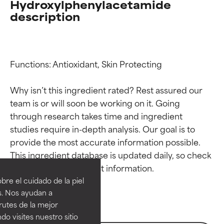
Hydroxylphenylacetamide
description
Functions: Antioxidant, Skin Protecting

Why isn’t this ingredient rated? Rest assured our 
team is or will soon be working on it. Going 
through research takes time and ingredient 
studies require in-depth analysis. Our goal is to 
Calificaciones de
Calificaciones de
provide the most accurate information possible. 
This ingredient database is updated daily, so check 
ingredientes
ingredientes
re el cuidado de la piel
EXCELENTE
EXCELENTE
s. Nos ayudan a
Ingrediente sobresaliente con
Ingrediente sobresaliente con
rutes de la mejor
beneficios reales para la piel. Su
beneficios reales para la piel. Su
do visites nuestro sitio