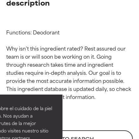
description
Functions: Deodorant

Why isn’t this ingredient rated? Rest assured our 
team is or will soon be working on it. Going 
through research takes time and ingredient 
studies require in-depth analysis. Our goal is to 
provide the most accurate information possible. 
Calificaciones de
Calificaciones de
This ingredient database is updated daily, so check 
ingredientes
ingredientes
re el cuidado de la piel
EXCELENTE
EXCELENTE
s. Nos ayudan a
Ingrediente sobresaliente con
Ingrediente sobresaliente con
rutes de la mejor
beneficios reales para la piel. Su
beneficios reales para la piel. Su
do visites nuestro sitio
eficacia está demostrada y
eficacia está demostrada y
tros partners,
BACK TO SEARCH