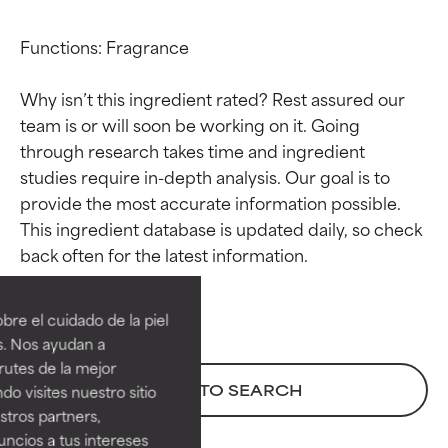
Functions: Fragrance

Why isn’t this ingredient rated? Rest assured our 
team is or will soon be working on it. Going 
through research takes time and ingredient 
studies require in-depth analysis. Our goal is to 
provide the most accurate information possible. 
This ingredient database is updated daily, so check 
Calificaciones de
Calificaciones de
ingredientes
ingredientes
re el cuidado de la piel
EXCELENTE
EXCELENTE
s. Nos ayudan a
Ingrediente sobresaliente con
Ingrediente sobresaliente con
rutes de la mejor
beneficios reales para la piel. Su
beneficios reales para la piel. Su
BACK TO SEARCH
do visites nuestro sitio
eficacia está demostrada y
eficacia está demostrada y
tros partners,
respaldada por estudios
respaldada por estudios
ncios a tus intereses