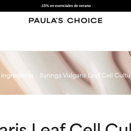
-15% en esenciales de verano
ingredients
Syringa Vulgaris Leaf Cell Cultu
aris Leaf Cell Cu