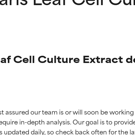
af Cell Culture Extract d
ciones de ingredientes
ciones de ingredientes
st assured our team is or will soon be working
equire in-depth analysis. Our goal is to provi
esaliente con beneficios reales para la piel. Su eficacia está de
esaliente con beneficios reales para la piel. Su eficacia está de