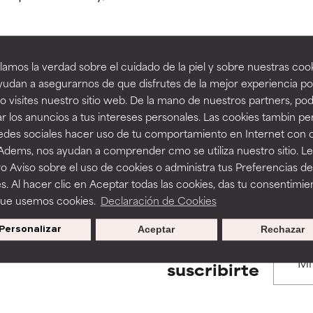
estudios independientes.
estudios independientes.
an beneficiosos como los de la categoría excelente, suelen ser 
an beneficiosos como los de la categoría excelente, suelen ser 
amos la verdad sobre el cuidado de la piel y sobre nuestras cook
ra, la estabilidad o la absorción de una fórmula.
ra, la estabilidad o la absorción de una fórmula.
udan a asegurarnos de que disfrutes de la mejor experiencia po
BACK TO SEARCH
 visites nuestro sitio web. De la mano de nuestros partners, p
E
E
r los anuncios a tus intereses personales. Las cookies tambin p
ciertas limitaciones en cuanto a su apariencia, estabilidad o efic
ciertas limitaciones en cuanto a su apariencia, estabilidad o efic
redes sociales hacer uso de tu comportamiento en Internet con 
s básicos o que no cuentan con suficiente respaldo científico.
s básicos o que no cuentan con suficiente respaldo científico.
 Adems, nos ayudan a comprender cmo se utiliza nuestro sitio. L
s used to assess ingredients in this dictionary. Regulations regar
o Aviso sobre el uso de cookies o administra tus Preferencias de
OMENDABLE
OMENDABLE
s. Al hacer clic en Aceptar todas las cookies, das tu consentimie
recer algunos beneficios se recomienda evitarlo por su probab
recer algunos beneficios se recomienda evitarlo por su probab
que usemos cookies.
Declaración de Cookies
ecialmente si se combina con otros ingredientes problemáticos.
ecialmente si se combina con otros ingredientes problemáticos.
Personalizar
Aceptar
Rechazar
EJABLE
EJABLE
Promociones exclusivas al
suscribirte
rovocar efectos adversos como irritación, inflamación o seque
rovocar efectos adversos como irritación, inflamación o seque
 se utiliza en altas concentraciones o junto con otros ingrediente
 se utiliza en altas concentraciones o junto con otros ingrediente