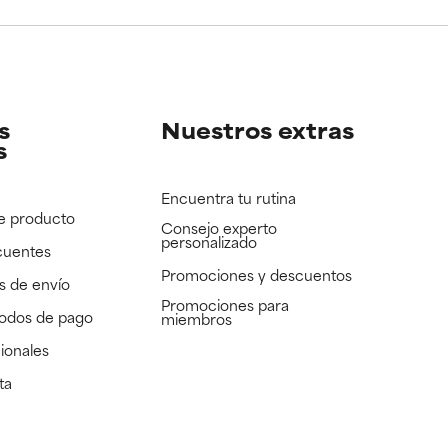
e revisar.
e revisar.
s
Nuestros extras
s
Encuentra tu rutina
e producto
Consejo experto
personalizado
cuentes
Promociones y descuentos​
s de envío
Promociones para
todos de pago
miembros
ionales
ta