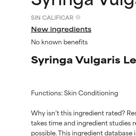
SIN CALIFICAR
New ingredients
No known benefits
Syringa Vulgaris Le
Functions: Skin Conditioning

Califica
Califica
Why isn’t this ingredient rated? Re
takes time and ingredient studies r
EXCELENTE
EXCELENTE
Ingrediente sobr
Ingrediente sobr