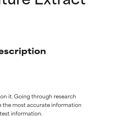
escription
 on it. Going through research 
de the most accurate information 
mostrada y
mostrada y