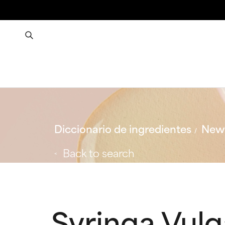
Diccionario de ingredientes
New 
Back to search
Syringa Vulg