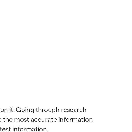
 on it. Going through research 
de the most accurate information 
mostrada y
mostrada y