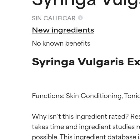
SIN CALIFICAR
New ingredients
No known benefits
Syringa Vulgaris E
Functions: Skin Conditioning, Tonic
Califica
Califica
Why isn’t this ingredient rated? Re
takes time and ingredient studies r
EXCELENTE
EXCELENTE
Ingrediente sobr
Ingrediente sobr