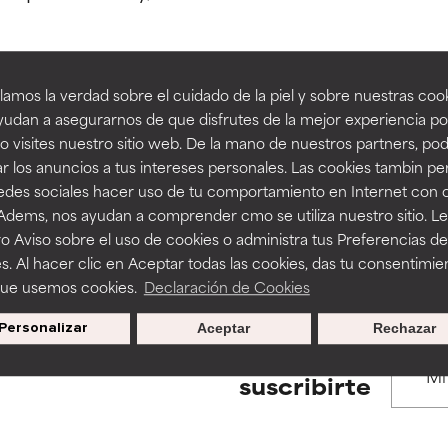
estudios independientes.
estudios independientes.
an beneficiosos como los de la categoría excelente, suelen ser 
an beneficiosos como los de la categoría excelente, suelen ser 
amos la verdad sobre el cuidado de la piel y sobre nuestras cook
ra, la estabilidad o la absorción de una fórmula.
ra, la estabilidad o la absorción de una fórmula.
udan a asegurarnos de que disfrutes de la mejor experiencia po
BACK TO SEARCH
 visites nuestro sitio web. De la mano de nuestros partners, p
E
E
r los anuncios a tus intereses personales. Las cookies tambin p
ciertas limitaciones en cuanto a su apariencia, estabilidad o efic
ciertas limitaciones en cuanto a su apariencia, estabilidad o efic
redes sociales hacer uso de tu comportamiento en Internet con 
s básicos o que no cuentan con suficiente respaldo científico.
s básicos o que no cuentan con suficiente respaldo científico.
 Adems, nos ayudan a comprender cmo se utiliza nuestro sitio. L
s used to assess ingredients in this dictionary. Regulations regar
o Aviso sobre el uso de cookies o administra tus Preferencias de
OMENDABLE
OMENDABLE
s. Al hacer clic en Aceptar todas las cookies, das tu consentimie
recer algunos beneficios se recomienda evitarlo por su probab
recer algunos beneficios se recomienda evitarlo por su probab
que usemos cookies.
Declaración de Cookies
ecialmente si se combina con otros ingredientes problemáticos.
ecialmente si se combina con otros ingredientes problemáticos.
Personalizar
Aceptar
Rechazar
EJABLE
EJABLE
Promociones exclusivas al
suscribirte
rovocar efectos adversos como irritación, inflamación o seque
rovocar efectos adversos como irritación, inflamación o seque
 se utiliza en altas concentraciones o junto con otros ingrediente
 se utiliza en altas concentraciones o junto con otros ingrediente