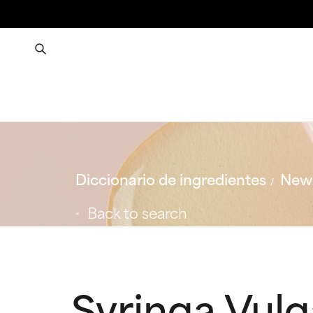
Diccionario de ingredientes
New 
Back to search
Syringa Vulg