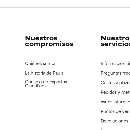
CAR
CAR
strado, pero con la información científica disponible pendiente d
strado, pero con la información científica disponible pendiente d
Nuestros
Nuestro
compromisos
servicio
Quiénes somos
Información d
La historia de Paula
Preguntas fre
Consejo de Expertos
Gastos y plazo
Científicos
Pedidos y mé
Webs internac
Puntos de ven
Devoluciones