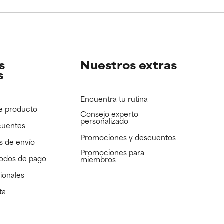
e revisar.
e revisar.
s
Nuestros extras
s
Encuentra tu rutina
e producto
Consejo experto
personalizado
cuentes
Promociones y descuentos​
s de envío
Promociones para
todos de pago
miembros
ionales
ta