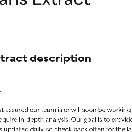
xtract description


ciones de ingredientes
ciones de ingredientes
st assured our team is or will soon be working
equire in-depth analysis. Our goal is to provi
esaliente con beneficios reales para la piel. Su eficacia está de
esaliente con beneficios reales para la piel. Su eficacia está de